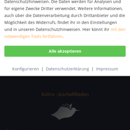
Datenschutzhinweisen. Die Daten werden für Analysen und
Autor:
Liliane Skalecki
für eigene Zwecke Dritter verwendet. Weitere Informationen,
Artikel-Nr.:
KNV55161575
auch über die Datenverarbeitung durch Drittanbieter und die
ISBN:
9783839218327
Möglichkeit des Widerrufs, findet ihr in den Einstellungen
und in unseren Datenschutzhinweisen. Hier könnt ihr
mit den
Beschreibung
notwendigen Tools fortfahren
.
Ausgerechnet an Hölzles erstem Urlaubstag im Harz wird
eine junge Frau enthauptet aufgefunden....
mehr
Bewertungen
0
Bewertungen lesen, schreiben und diskutieren...
mehr
Konfigurieren
|
Datenschutzerklärung
|
Impressum
Koliro - bücheRReden