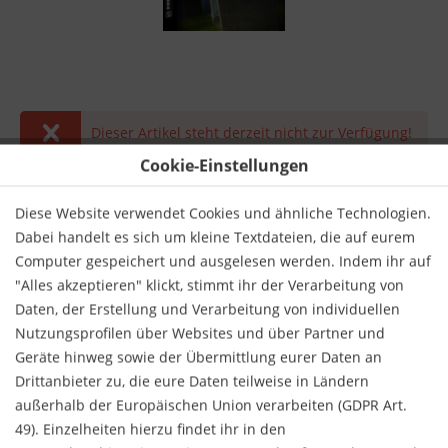
Dieser Artikel steht derzeit nicht zur Verfügung!
Cookie-Einstellungen
16,00 € *
inkl. MwSt.
zzgl. Versandkosten
Diese Website verwendet Cookies und ähnliche Technologien.
Dabei handelt es sich um kleine Textdateien, die auf eurem
Derzeit nicht lieferbar.
Computer gespeichert und ausgelesen werden. Indem ihr auf
"Alles akzeptieren" klickt, stimmt ihr der Verarbeitung von
Daten, der Erstellung und Verarbeitung von individuellen
Nutzungsprofilen über Websites und über Partner und
Geräte hinweg sowie der Übermittlung eurer Daten an
Drittanbieter zu, die eure Daten teilweise in Ländern
Merken
Bewerten
außerhalb der Europäischen Union verarbeiten (GDPR Art.
49). Einzelheiten hierzu findet ihr in den
Verlag:
Gmeiner-Verlag