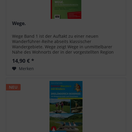
Wege.
Wege Band 1 ist der Auftakt zu einer neuen
Wanderführer-Reihe abseits klassischer
Wandergebiete. Wege zeigt Wege in unmittelbarer
Nähe des Wohnorts der in der vorgestellten Region
lebenden Menschen. Die im vorliegenden Band
14,90 € *
ausgewählten...
Merken
NEU