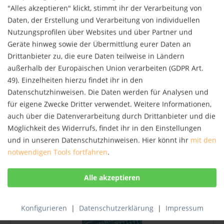
NEU
"Alles akzeptieren" klickt, stimmt ihr der Verarbeitung von
Daten, der Erstellung und Verarbeitung von individuellen
Nutzungsprofilen über Websites und über Partner und
Geräte hinweg sowie der Übermittlung eurer Daten an
Drittanbieter zu, die eure Daten teilweise in Ländern
außerhalb der Europäischen Union verarbeiten (GDPR Art.
49). Einzelheiten hierzu findet ihr in den
Datenschutzhinweisen. Die Daten werden für Analysen und
Passbilder
für eigene Zwecke Dritter verwendet. Weitere Informationen,
Die Alpenüberquerung ist ein faszinierender Teil der
auch über die Datenverarbeitung durch Drittanbieter und die
Menschheitsgeschichte. Berthold Steinhilber weiß
Möglichkeit des Widerrufs, findet ihr in den Einstellungen
von 77 Alpenpässen zu erzählen, die schon früher
und in unseren Datenschutzhinweisen. Hier könnt ihr
mit den
den gefährlichen Weg durchs Gebirge bahnten
Schmale Saumpfade, mühsame Pilgerwege,...
notwendigen Tools fortfahren
.
55,00 € *
Merken
NEU
Konfigurieren
|
Datenschutzerklärung
|
Impressum