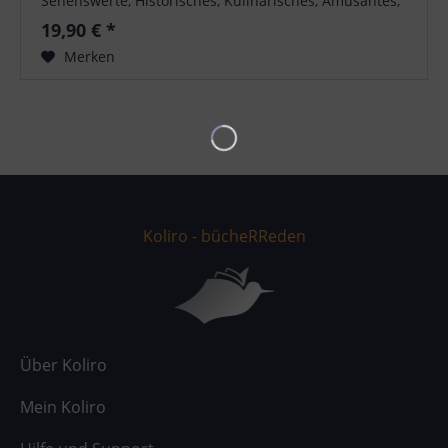
Sehenswerte, Historisches, Kulinarisches, Amüsantes,
eine Fülle an Reisetipps...
19,90 € *
Merken
Koliro - bücheRReden
Über Koliro
Mein Koliro