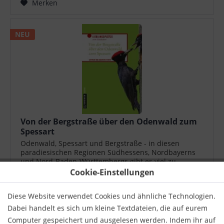
Merken
NEU
Von der Bergstraße über den Odenwald zum
Spessart
Odenwald, Spessart und Bergstraße - in diesen
paradiesischen Regionen Südhessens, Nordbayerns
und Nord-Baden-Württembergs gibt es viel zu
entdecken. Fasziniert steht der Betrachter vor den
Cookie-Einstellungen
bezaubernden Schachblumenfeldern in Obersinn...
15,99 € *
Diese Website verwendet Cookies und ähnliche Technologien.
Merken
Dabei handelt es sich um kleine Textdateien, die auf eurem
Computer gespeichert und ausgelesen werden. Indem ihr auf