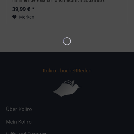
flimmernde Kalahari und natürlich Südafrikas
Panoramastraßen, der Krügerpark und Kapstadt....
39,99 € *
Merken
Koliro - bücheRReden
Über Koliro
Mein Koliro