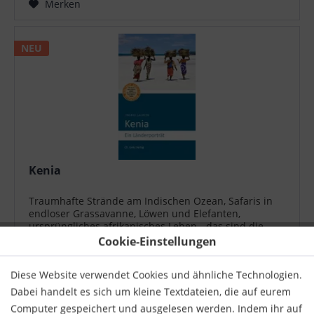
Merken
NEU
Kenia
Traumhafte Strände am Indischen Ozean, Safaris in
endloser Grassavanne, Löwen und Elefanten,
ursprüngliches afrikanisches Leben - das sind die
Assoziationen, die der Name Kenia bei vielen
Cookie-Einstellungen
Deutschen hervorruft. In den letzten Jahren...
18,00 € *
Diese Website verwendet Cookies und ähnliche Technologien.
Merken
Dabei handelt es sich um kleine Textdateien, die auf eurem
Computer gespeichert und ausgelesen werden. Indem ihr auf