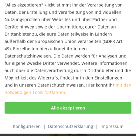
"Alles akzeptieren" klickt, stimmt ihr der Verarbeitung von
Daten, der Erstellung und Verarbeitung von individuellen
Nutzungsprofilen über Websites und über Partner und
Geräte hinweg sowie der Übermittlung eurer Daten an
Drittanbieter zu, die eure Daten teilweise in Ländern
außerhalb der Europäischen Union verarbeiten (GDPR Art.
49). Einzelheiten hierzu findet ihr in den
Datenschutzhinweisen. Die Daten werden für Analysen und
Afrika fernab erlebt - Das K-Wagnis: Von...
für eigene Zwecke Dritter verwendet. Weitere Informationen,
Das K-Wagnis: Von Kapstadt über Khartum nach
auch über die Datenverarbeitung durch Drittanbieter und die
KarlsruheAstrid MacMillian und ihr Ehemann Loyal
Möglichkeit des Widerrufs, findet ihr in den Einstellungen
verwirklichen ihren Traum: Sie reisen ein Jahr lang
und in unseren Datenschutzhinweisen. Hier könnt ihr
mit den
durch Afrika. Die sprachbegabte Gymnasiallehrerin
und der sportbegeisterte Ingenieur kappen...
notwendigen Tools fortfahren
.
17,90 € *
Merken
NEU
Konfigurieren
|
Datenschutzerklärung
|
Impressum