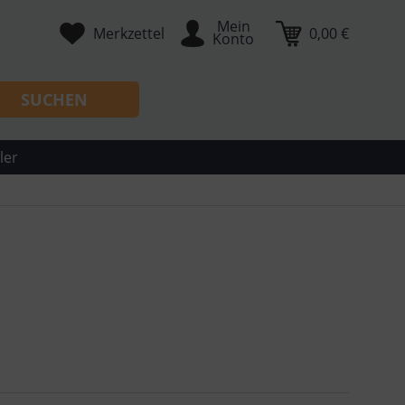
Mein
Merkzettel
0,00 €
Konto
SUCHEN
ler