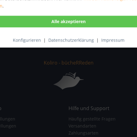
en
.
tenschutzbestimmungen
zur Kenntnis genommen.
Konfigurieren
|
Datenschutzerklärung
|
Impressum
Koliro - bücheRReden
o
Hilfe und Support
llungen
Häufig gestellte Fragen
ellungen
Versandarten
Zahlungsarten