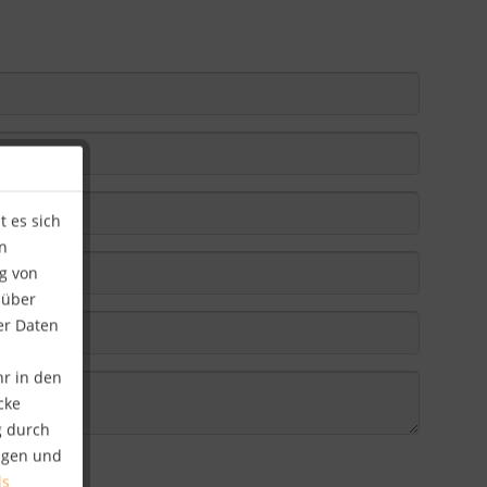
 es sich
n
ng von
 über
er Daten
hr in den
cke
g durch
ungen und
ls