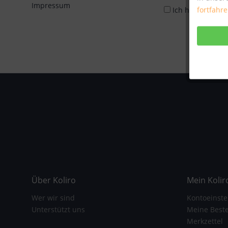
Impressum
fortfahr
Ich habe die
Da
Über Koliro
Mein Kolir
Wer wir sind
Kontoeinste
Unterstützt uns
Meine Best
Merkzettel