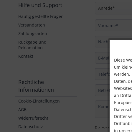
Hilfe und Support
Häufig gestellte Fragen
Versandarten
Zahlungsarten
Rückgabe und
Reklamation
Kontakt
Diese We
um klein
werden. I
Daten, d
Rechtliche
Websites
Informationen
an Dritt
Cookie-Einstellungen
Europäisc
Datensch
AGB
Dritter 
Widerrufsrecht
Drittanbi
Datenschutz
Die mit einem * markier
in unser