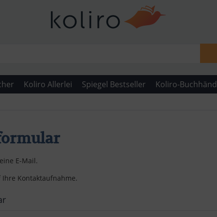
cher
Koliro Allerlei
Spiegel Bestseller
Koliro-Buchhänd
formular
eine E-Mail.
f Ihre Kontaktaufnahme.
ar