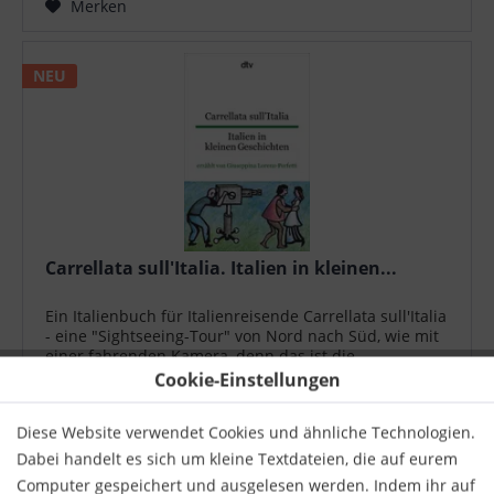
Merken
NEU
Carrellata sull'Italia. Italien in kleinen...
Ein Italienbuch für Italienreisende Carrellata sull'Italia
- eine "Sightseeing-Tour" von Nord nach Süd, wie mit
einer fahrenden Kamera, denn das ist die
ursprüngliche Bedeutung des Wortes «Carrellata»,
Cookie-Einstellungen
und unterwegs trifft der...
13,00 € *
Diese Website verwendet Cookies und ähnliche Technologien.
Merken
Dabei handelt es sich um kleine Textdateien, die auf eurem
Computer gespeichert und ausgelesen werden. Indem ihr auf