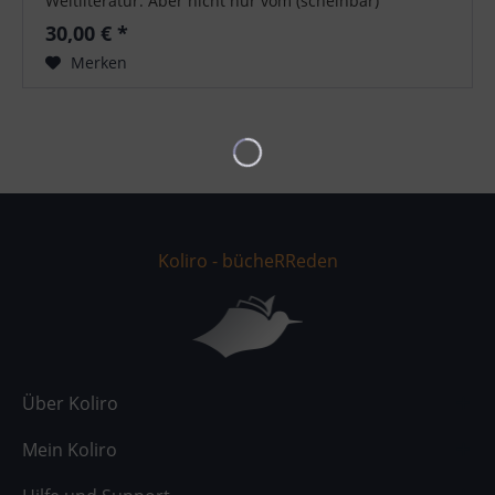
Weltliteratur. Aber nicht nur vom (scheinbar)
homogenen Kunstwerk der...
30,00 € *
Merken
Koliro - bücheRReden
Über Koliro
Mein Koliro