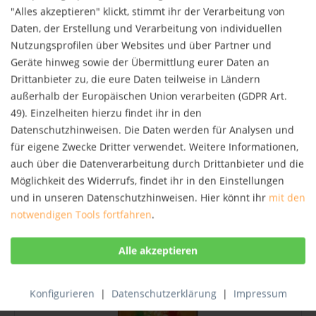
NEU
"Alles akzeptieren" klickt, stimmt ihr der Verarbeitung von
Daten, der Erstellung und Verarbeitung von individuellen
Nutzungsprofilen über Websites und über Partner und
Geräte hinweg sowie der Übermittlung eurer Daten an
Drittanbieter zu, die eure Daten teilweise in Ländern
außerhalb der Europäischen Union verarbeiten (GDPR Art.
49). Einzelheiten hierzu findet ihr in den
Datenschutzhinweisen. Die Daten werden für Analysen und
Tagebuch einer Reise nach Italien über die...
für eigene Zwecke Dritter verwendet. Weitere Informationen,
Zweihundert Jahre vor Goethe reist Michel de
auch über die Datenverarbeitung durch Drittanbieter und die
Montaigne nach Italien - mit neugierigem und
Möglichkeit des Widerrufs, findet ihr in den Einstellungen
staunendem Blick hält er 17 Monate und 8 Tage lang
und in unseren Datenschutzhinweisen. Hier könnt ihr
mit den
die Zustände und kulturellen Kuriositäten im Europa
des 16. Jahrhunderts fest - ein...
notwendigen Tools fortfahren
.
14,00 € *
Merken
Konfigurieren
|
Datenschutzerklärung
|
Impressum