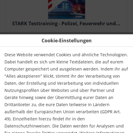
STARK Testtraining - Polizei, Feuerwehr und...
Testtraining - Polizei, Feuerwehr und Bundeswehr -
Cookie-Einstellungen
Einstellungstest Für eine Karriere bei der Schutz -
oder Kriminalpolizei , Bundespolizei , Bundeswehr ,
Feuerwehr oder beim Verfassungsschutz ist ein sehr
Diese Website verwendet Cookies und ähnliche Technologien.
anspruchsvolles...
44,95 € *
Dabei handelt es sich um kleine Textdateien, die auf eurem
Computer gespeichert und ausgelesen werden. Indem ihr auf
Merken
"Alles akzeptieren" klickt, stimmt ihr der Verarbeitung von
Daten, der Erstellung und Verarbeitung von individuellen
NEU
Nutzungsprofilen über Websites und über Partner und
Geräte hinweg sowie der Übermittlung eurer Daten an
Drittanbieter zu, die eure Daten teilweise in Ländern
außerhalb der Europäischen Union verarbeiten (GDPR Art.
49). Einzelheiten hierzu findet ihr in den
Datenschutzhinweisen. Die Daten werden für Analysen und
für eigene Zwecke Dritter verwendet. Weitere Informationen,