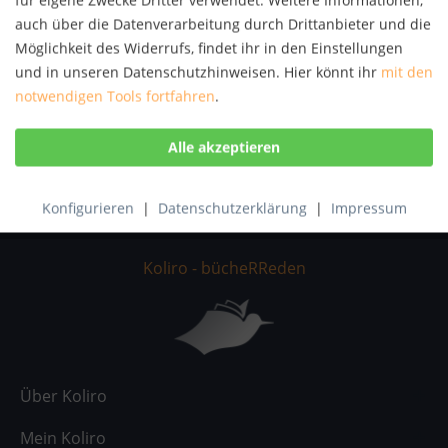
Professionelles Bewerben
auch über die Datenverarbeitung durch Drittanbieter und die
Möglichkeit des Widerrufs, findet ihr in den Einstellungen
So geht erfolgreiches Bewerben!- Der umfassende
und in unseren Datenschutzhinweisen. Hier könnt ihr
mit den
Ratgeber für Jobsuche, Bewerbung und
notwendigen Tools fortfahren
.
Vorstellungsgespräch -jetzt in der 2. aktualisierten
Auflage, 2022- Erfolgreich bewerben über Online-
Jobportale wie Stepstone sowie Karriereportale wie...
15,00 € *
Merken
Konfigurieren
|
Datenschutzerklärung
|
Impressum
Koliro - bücheRReden
Über Koliro
Mein Koliro