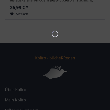
als ausgefallen-modern gestylt oder ganz schlicht,
mal vor Schlössern, in der Natur...
26,99 € *
Merken
Koliro - bücheRReden
Über Koliro
Mein Koliro