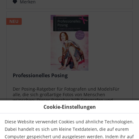
Merken
NEU
Professionelles Posing
Der Posing-Ratgeber für Fotografen und ModelsFür
alle, die sich großartige Fotos von Menschen
wünschen: Dieser Ratgeber hilft Fotografen und
Models, ihre Bildergebnisse durch professionelles
Cookie-Einstellungen
und zeitgemäßes Posing deutlich zu verbessern....
24,99 € *
Diese Website verwendet Cookies und ähnliche Technologien.
Merken
Dabei handelt es sich um kleine Textdateien, die auf eurem
Computer gespeichert und ausgelesen werden. Indem ihr auf