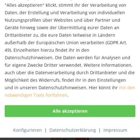
NEU
"Alles akzeptieren" klickt, stimmt ihr der Verarbeitung von
Daten, der Erstellung und Verarbeitung von individuellen
Nutzungsprofilen über Websites und über Partner und
Geräte hinweg sowie der Übermittlung eurer Daten an
Drittanbieter zu, die eure Daten teilweise in Ländern
außerhalb der Europäischen Union verarbeiten (GDPR Art.
49). Einzelheiten hierzu findet ihr in den
Datenschutzhinweisen. Die Daten werden für Analysen und
Fotografieren in Berlin
für eigene Zwecke Dritter verwendet. Weitere Informationen,
Auf Foto-Tour durch BerlinBrandenburger Tor, Alex,
auch über die Datenverarbeitung durch Drittanbieter und die
Regierungsviertel, Mauerpark: In diesem Ratgeber
Möglichkeit des Widerrufs, findet ihr in den Einstellungen
erfahren Hobbyfotografen, wie sie die touristischen
und in unseren Datenschutzhinweisen. Hier könnt ihr
mit den
Highlights von Berlin perfekt in Szene setzen können.
Der Fotograf Lars Poeck gibt...
notwendigen Tools fortfahren
.
16,99 € *
Merken
NEU
Konfigurieren
|
Datenschutzerklärung
|
Impressum