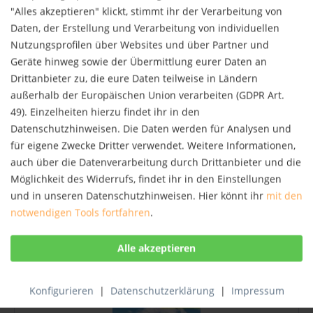
NEU
"Alles akzeptieren" klickt, stimmt ihr der Verarbeitung von
Daten, der Erstellung und Verarbeitung von individuellen
Nutzungsprofilen über Websites und über Partner und
Geräte hinweg sowie der Übermittlung eurer Daten an
Drittanbieter zu, die eure Daten teilweise in Ländern
außerhalb der Europäischen Union verarbeiten (GDPR Art.
49). Einzelheiten hierzu findet ihr in den
Datenschutzhinweisen. Die Daten werden für Analysen und
Maximiliansweg
für eigene Zwecke Dritter verwendet. Weitere Informationen,
Der Maximiliansweg ist, nach kurzem Auftakt in
auch über die Datenverarbeitung durch Drittanbieter und die
Österreich, »der« große bayerische alpine
Möglichkeit des Widerrufs, findet ihr in den Einstellungen
Fernwanderweg. Inspiriert von der historischen
und in unseren Datenschutzhinweisen. Hier könnt ihr
mit den
Reiseroute König Maximilians II. aus dem Jahr 1858
führt er vom Bodensee zum Königssee und
notwendigen Tools fortfahren
.
16,90 € *
durchquert...
Merken
NEU
Konfigurieren
|
Datenschutzerklärung
|
Impressum