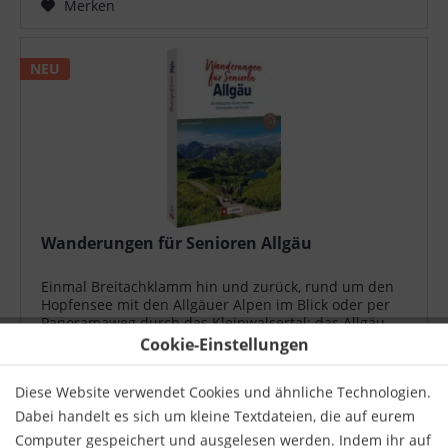
Merken
NEU
Wanderungen für Senioren Allgäu
Einmal Breitachklamm hin und zurück, rund um den
Hopfensee mit den Allgäuer Alpen im Blick oder per
Panoramaweg durch das Kleinwalsertal: das Allgäu
hat viele einfache Wanderungen zu bieten, die auch
Cookie-Einstellungen
Senioren locker bewältigen. Mit...
17,99 € *
Diese Website verwendet Cookies und ähnliche Technologien.
Merken
Dabei handelt es sich um kleine Textdateien, die auf eurem
Computer gespeichert und ausgelesen werden. Indem ihr auf