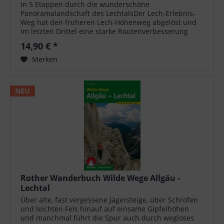
In 5 Etappen durch die wunderschöne
Panoramalandschaft des LechtalsDer Lech-Erlebnis-
Weg hat den früheren Lech-Höhenweg abgelöst und
im letzten Drittel eine starke Routenverbesserung
erfahren. Nach wie vor schlängeln sich leichte
14,90 € *
Wege,...
Merken
NEU
Rother Wanderbuch Wilde Wege Allgäu -
Lechtal
Über alte, fast vergessene Jägersteige, über Schrofen
und leichten Fels hinauf auf einsame Gipfelhöhen
und manchmal führt die Spur auch durch wegloses