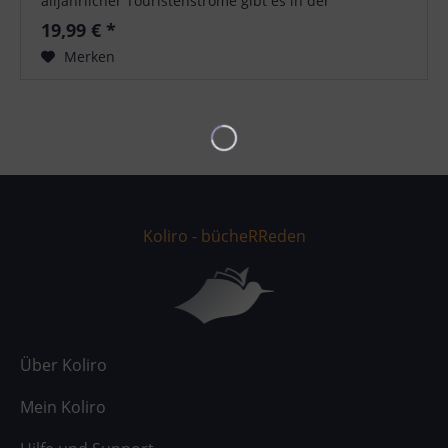
alljährlicher Touristenströme gibt es in der
wildromantischen Allgäuer Bergwelt auch noch
19,99 € *
einsame Wege...
Merken
Koliro - bücheRReden
Über Koliro
Mein Koliro