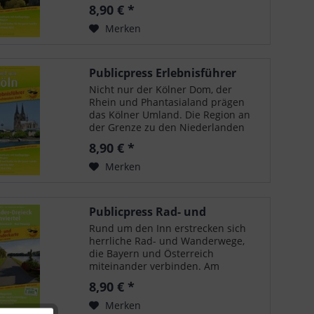
der Gebrüder Grimm und ihrer
8,90 € *
Erzählungen. Hier entdeckt man
das Dornröschenschloss Sababurg,
Merken
das als Frau Holle-Stadt...
Publicpress Erlebnisführer
Rund um Köln 1:150.000
Nicht nur der Kölner Dom, der
Rhein und Phantasialand prägen
das Kölner Umland. Die Region an
der Grenze zu den Niederlanden
und Belgien bietet zahlreiche
8,90 € *
faszinierende Sehenswürdigkeiten,
einmalige Landschaft und Museen.
Merken
Zwischen dem...
Publicpress Rad- und
Wanderkarte Bäder-
Rund um den Inn erstrecken sich
Dreieck,...
herrliche Rad- und Wanderwege,
die Bayern und Österreich
miteinander verbinden. Am
Wegesrand liegen Kurstädte wie
8,90 € *
Bad Birnbach, Bad Füssing und
Bad Griesbach, die zu
Merken