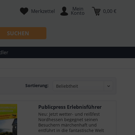
Mein
Merkzettel
0,00 €
Konto
SUCHEN
dler
Sortierung:
Publicpress Erlebnisführer
GrimmHeimat...
Neu: Jetzt wetter- und reißfest
Nordhessen begegnet seinen
Besuchern märchenhaft und
entführt in die fantastische Welt