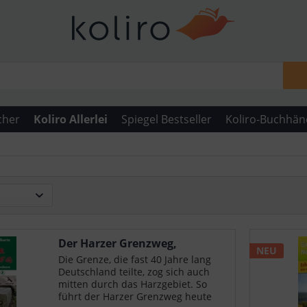
cher
Koliro Allerlei
Spiegel Bestseller
Koliro-Buchhän
Der Harzer Grenzweg,
NEU
Wander- und Fahrradkarte
Die Grenze, die fast 40 Jahre lang
Deutschland teilte, zog sich auch
mitten durch das Harzgebiet. So
führt der Harzer Grenzweg heute