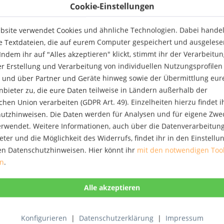
a. im Naturschutzgebiet...
Cookie-Einstellungen
Publicpress Rad- und
bsite verwendet Cookies und ähnliche Technologien. Dabei handelt
NEU
Wanderkarte Detmold,...
Die Rad- und Wanderkarte
e Textdateien, die auf eurem Computer gespeichert und ausgelese
Detmold und Umgebung bietet
ndem ihr auf "Alles akzeptieren" klickt, stimmt ihr der Verarbeitu
viele Tourenvorschläge für
Wanderer und Radler im
er Erstellung und Verarbeitung von individuellen Nutzungsprofilen
hügeligen, konditionsfordernden
 und über Partner und Geräte hinweg sowie der Übermittlung eur
8,90 € *
Gebiet rund um Detmold.
anbieter zu, die eure Daten teilweise in Ländern außerhalb der
Erwähnenswert bei der
Merken
ausführlichen Beschreibung
hen Union verarbeiten (GDPR Art. 49). Einzelheiten hierzu findet i
einzelner Strecken auf der...
utzhinweisen. Die Daten werden für Analysen und für eigene Zwe
Publicpress Radkarte Berlin
verwendet. Weitere Informationen, auch über die Datenverarbeitun
NEU
Mauerweg 1:60.000
Berlin - wohl keine andere
eter und die Möglichkeit des Widerrufs, findet ihr in den Einstell
deutsche Stadt hat aufgrund ihrer
en Datenschutzhinweisen. Hier könnt ihr
mit den notwendigen Too
wechselvollen Geschichte und
en
.
historischen Bedeutung dem
Besucher so viel zu bieten wie die
8,90 € *
Stadt an der Spree. Ob historische
Bauwerke wie der Reichstag und
Merken
das Brandenburger...
Konfigurieren
|
Datenschutzerklärung
|
Impressum
Publicpress Stadtplan