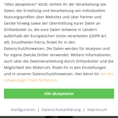
NEU
"Alles akzeptieren" klickt, stimmt ihr der Verarbeitung von
Daten, der Erstellung und Verarbeitung von individuellen
Nutzungsprofilen über Websites und über Partner und
Geräte hinweg sowie der Übermittlung eurer Daten an
Drittanbieter zu, die eure Daten teilweise in Ländern
außerhalb der Europäischen Union verarbeiten (GDPR Art.
49). Einzelheiten hierzu findet ihr in den
Datenschutzhinweisen. Die Daten werden für Analysen und
Die Welt ist im Kopf
für eigene Zwecke Dritter verwendet. Weitere Informationen,
Genug studiert - nun will er leben: Eine monatelange
auch über die Datenverarbeitung durch Drittanbieter und die
Reise führt den jungen Arthur Schopenhauer von
Möglichkeit des Widerrufs, findet ihr in den Einstellungen
Dresden nach Venedig, von Goethe zu Lord Byron,
und in unseren Datenschutzhinweisen. Hier könnt ihr
mit den
über schroffes Gebirge und weite Täler ins Labyrinth
der Kanäle, in den Strudel der...
notwendigen Tools fortfahren
.
14,00 € *
Merken
NEU
Konfigurieren
|
Datenschutzerklärung
|
Impressum