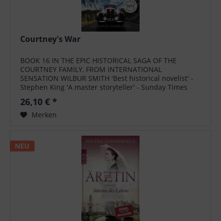
Courtney's War
BOOK 16 IN THE EPIC HISTORICAL SAGA OF THE
COURTNEY FAMILY, FROM INTERNATIONAL
SENSATION WILBUR SMITH 'Best historical novelist' -
Stephen King 'A master storyteller' - Sunday Times
'Wilbur Smith is one of those benchmarks against
26,10 € *
whom...
Merken
NEU