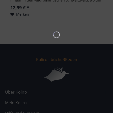
hinauf in den wildromantischen Schwarzwald, wo der
Berghof "Kuckucksnest" im...
12,99 € *
Merken
Koliro - bücheRReden
Über Koliro
Mein Koliro