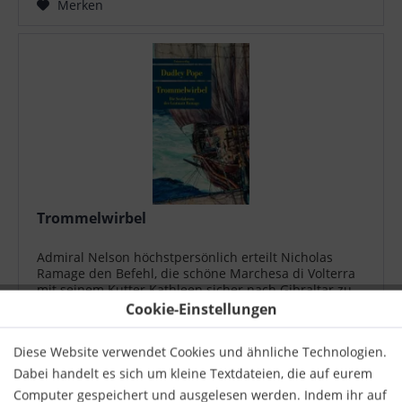
Merken
Trommelwirbel
Admiral Nelson höchstpersönlich erteilt Nicholas
Ramage den Befehl, die schöne Marchesa di Volterra
mit seinem Kutter Kathleen sicher nach Gibraltar zu
bringen, ohne sich in ein Gefecht verwickeln zu
Cookie-Einstellungen
lassen. Dennoch stellt und beschießt...
16,00 € *
Diese Website verwendet Cookies und ähnliche Technologien.
Merken
Dabei handelt es sich um kleine Textdateien, die auf eurem
Computer gespeichert und ausgelesen werden. Indem ihr auf