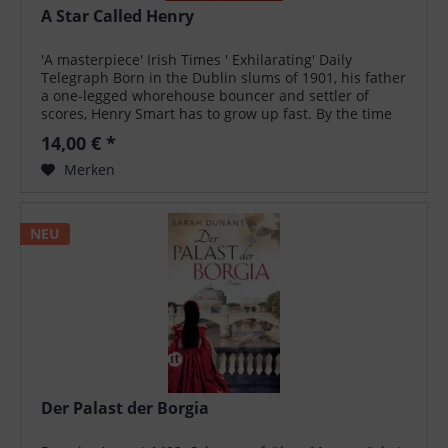
A Star Called Henry
'A masterpiece' Irish Times ' Exhilarating' Daily
Telegraph Born in the Dublin slums of 1901, his father
a one-legged whorehouse bouncer and settler of
scores, Henry Smart has to grow up fast. By the time
he can walk he's out robbing and...
14,00 € *
Merken
NEU
Der Palast der Borgia