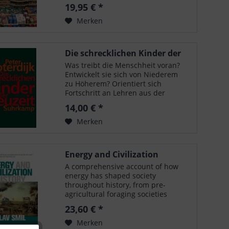
Selbstzweck, und Wirtschaft soll
19,95 € *
dem Menschen dienen. Wachstum
wozu, muss deshalb die Frage
Merken
lauten, und: Wie viel...
Die schrecklichen Kinder der
Neuzeit
Was treibt die Menschheit voran?
Entwickelt sie sich von Niederem
zu Höherem? Orientiert sich
Fortschritt an Lehren aus der
Geschichte? Ist Geschichte als
14,00 € *
Progression der und in der Freiheit
zu begreifen?Solche
Merken
überkommenen Fragen und...
Energy and Civilization
A comprehensive account of how
energy has shaped society
throughout history, from pre-
agricultural foraging societies
through today's fossil fuel driven
23,60 € *
civilization. "I wait for new Smil
books the way some people wait
Merken