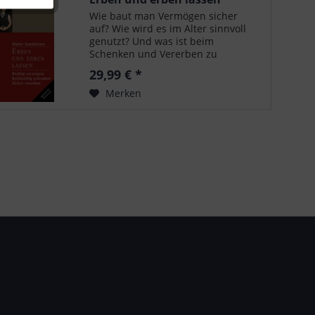
Wie baut man Vermögen sicher
auf? Wie wird es im Alter sinnvoll
genutzt? Und was ist beim
Schenken und Vererben zu
beachten? Auch in der
29,99 € *
aktualisierten dritten Auflage ist
der erfolgreiche Ratgeber von Dr.
Merken
Walter Sonnleitner ein...