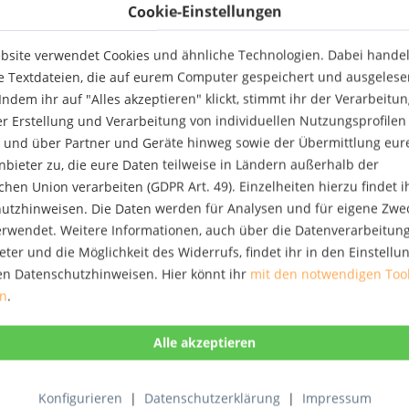
Die erste...
Cookie-Einstellungen
On Tyranny
bsite verwendet Cookies und ähnliche Technologien. Dabei handelt
NEU
** NEW YORK TIMES #1
e Textdateien, die auf eurem Computer gespeichert und ausgelese
BESTSELLER ** THE BOOK TO HELP
ndem ihr auf "Alles akzeptieren" klickt, stimmt ihr der Verarbeitu
YOU UNDERSTAND WHY
DEMOCRACY IS FAILING IN 2025 '
er Erstellung und Verarbeitung von individuellen Nutzungsprofilen
The most coherent manifesto on
 und über Partner und Geräte hinweg sowie der Übermittlung eur
14,00 € *
confronting Trump' New
anbieter zu, die eure Daten teilweise in Ländern außerhalb der
Statesman In the twentieth
Merken
century, European democracies
hen Union verarbeiten (GDPR Art. 49). Einzelheiten hierzu findet i
collapsed into fascism,...
utzhinweisen. Die Daten werden für Analysen und für eigene Zwe
Witches, Sluts, Feminists
verwendet. Weitere Informationen, auch über die Datenverarbeitun
NEU
Witch, Slut, Feminist: these
eter und die Möglichkeit des Widerrufs, findet ihr in den Einstell
contested identities are informing
en Datenschutzhinweisen. Hier könnt ihr
mit den notwendigen Too
millennial women as they counter
en
.
a tortuous history of misogyny with
empowerment. This innovative
18,00 € *
primer highlights sexual liberation
as it traces the lineage of witch...
Merken
Konfigurieren
|
Datenschutzerklärung
|
Impressum
Call Them by Their True