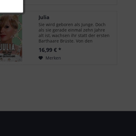
ein...
Julia
Sie wird geboren als Junge. Doch
als sie gerade einmal zehn Jahre
alt ist, wachsen ihr statt der ersten
Barthaare Brüste. Von den
Mitschülern wird sie verhöhnt, von
16,99 € *
den Lehrern misshandelt. Für sie
alle ist Julia eine Skurrilität,
Merken
weder...