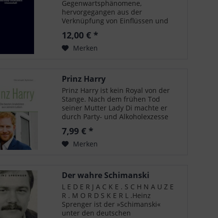
Gegenwartsphänomene,
hervorgegangen aus der
Verknüpfung von Einflüssen und
Komponenten verschiedener
12,00 € *
Medien, kultureller Kontexte und
Diskurszusammenhänge. Mediale
Merken
und kulturelle Vielfalt werden im
Zeitalter von...
Prinz Harry
Prinz Harry ist kein Royal von der
Stange. Nach dem frühen Tod
seiner Mutter Lady Di machte er
durch Party- und Alkoholexzesse
Schlagzeilen, doch beim Militär
7,99 € *
bewies er danach, dass auch Mut
und Disziplin zu seinen Qualitäten
Merken
gehören....
Der wahre Schimanski
L E D E R J A C K E . S C H N A U Z E
R . M O R D S K E R L .Heinz
Sprenger ist der »Schimanski«
unter den deutschen