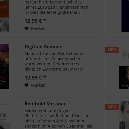
besten historischen Buch des
Jahres 2013 Seit vier Jahrzehnten
ist dies die erste große Marx-
Biographie - geschrieben von
12,95 € *
einem exzellenten Kenner auf der
Grundlage intensiver Forschungen.
Merken
Jonathan Sperber...
Digitale Demenz
NEU
Manfred Spitzer, Deutschlands
bekanntester Gehirnforscher,
warnt vor den Gefahren des
digitalen Zeitvertreibs unserer
Kinder. Wissenschaftliche Studien
12,99 € *
belegen, dass bei intensiver
Nutzung von Computerspielen und
Merken
Online-Chats unser...
Reinhold Messner
NEU
Seinen ersten richtigen
Klettersturz hat Reinhold Messner
nicht auf einem Achttausender,
sondern im Alter von 50 Jahren, als