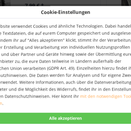
er nach einem Restaurantbesuch
7,99 € *
zu seiner Burg Juval zurückkehrt
Cookie-Einstellungen
und vor verschlossenen Türen
Merken
steht. Kurzerhand...
bsite verwendet Cookies und ähnliche Technologien. Dabei handelt
Spurwechsel
e Textdateien, die auf eurem Computer gespeichert und ausgelese
NEU
Deutschland beschreitet in der
ndem ihr auf "Alles akzeptieren" klickt, stimmt ihr der Verarbeitu
Flüchtlingspolitik in Europa einen
er Erstellung und Verarbeitung von individuellen Nutzungsprofilen
Sonderweg. Unter dem Banner
 und über Partner und Geräte hinweg sowie der Übermittlung eur
humanitärer Hilfe werden
Flüchtlinge ohne Begrenzung ins
anbieter zu, die eure Daten teilweise in Ländern außerhalb der
18,00 € *
Land gelassen und finanziell
hen Union verarbeiten (GDPR Art. 49). Einzelheiten hierzu findet i
versorgt. Bleibeberechtigten
Merken
utzhinweisen. Die Daten werden für Analysen und für eigene Zwe
Flüchtlingen wird...
verwendet. Weitere Informationen, auch über die Datenverarbeitun
eter und die Möglichkeit des Widerrufs, findet ihr in den Einstell
Gesammelte Werke in
NEU
deutscher Sprache. .2
en Datenschutzhinweisen. Hier könnt ihr
mit den notwendigen Too
This is the eighth German edition
of what has become a manifesto of
en
.
democracy. For this edition the
translation as well as all quotations
have been carefully checked, and
34,00 € *
in an afterword Hubert Kiesewetter
tells the captivating story of...
Merken