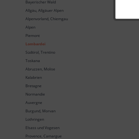
Bayerischer Wald
Allgäu, Allgäuer Alpen
Alpenvorland, Chiemgau
Alpen
Piemont
Lombardei
Südtirol, Trentino
Toskana
Abruzzen, Molise
Kalabrien
Bretagne
Normandie
Auvergne
Burgund, Morvan
Lothringen
Elsass und Vogesen
Provence, Camargue