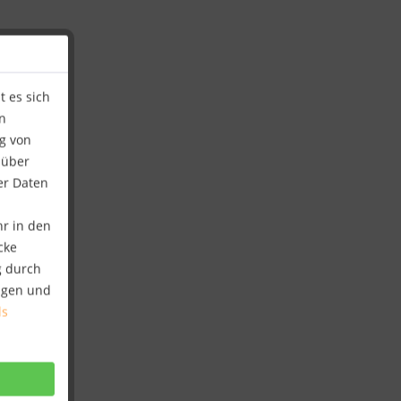
 es sich
n
ng von
 über
er Daten
hr in den
cke
g durch
ungen und
ls