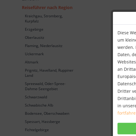
Reiseführer nach Region
Kraichgau, Stromberg,
Kurpfalz
Erzgebirge
Diese We
Oberlausitz
um klein
Flaming, Niederlausitz
werden. I
Uckermark
Daten, d
Websites
Altmark
an Dritt
Prignitz, Havelland, Ruppiner
Land
Europäisc
Datensch
Spreewald, Oder-Spree-
Dahme-Seengebiet
Dritter 
Schwarzwald
Drittanbi
in unser
Schwabische Alb
fortfahr
Bodensee, Oberschwaben
Spessart, Hassberge
Fichtelgebirge