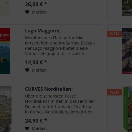
Flüsse ist einer der letzten blinden
26,00 € *
Flecken auf der Landkarte. Paolo
Rumiz hat ihn zu Wasser erkundet:
Merken
mit Kanu,...
Lago Maggiore; .
NEU
Mediterranes Flair, pittoreske
Ortschaften und großartige Berge -
der Lago Maggiore bietet ideale
Voraussetzungen für reizvolle
Wanderungen. Der Rother
14,90 € *
Wanderführer stellt die 50
schönsten Talwanderungen und
Merken
Gipfeltouren um den See vor....
CURVES Norditalien:
NEU
Lombardei, Südtirol,...
Über die schönsten Pässe
Norditaliens mitten in das Herz der
Dolomiten führt uns der Roadtrip
in Curves Norditalien, dem dritten
Band des Liebhaber-Magazins für
24,90 € *
leidenschaftliche Fahrer. Start der
Tour durch Südtirol und Italien ist
Merken