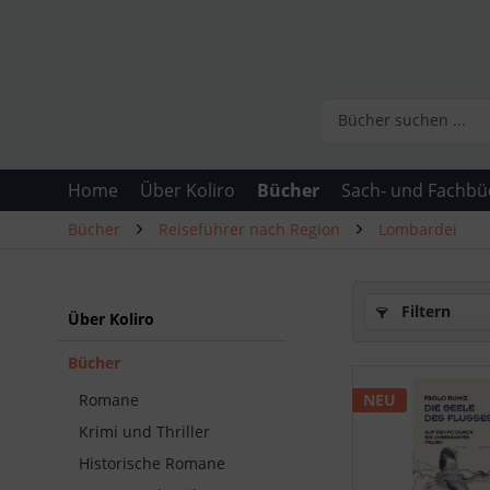
Home
Über Koliro
Bücher
Sach- und Fachbü
Bücher
Reiseführer nach Region
Lombardei
Filtern
Über Koliro
Bücher
NEU
Romane
Krimi und Thriller
Historische Romane