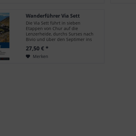
das...
Wanderführer Via Sett
Die Via Sett führt in sieben
Etappen von Chur auf die
Lenzerheide, durchs Surses nach
Bivio und über den Septimer ins
Bergell nach Chiavenna. Bereits in
27,50 € *
der Romerzeit war der Septimer
einer der bedeutendsten
Merken
Alpenübergange. Im...