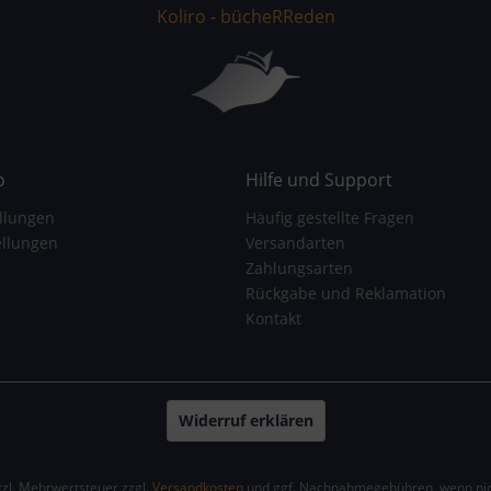
Koliro - bücheRReden
o
Hilfe und Support
llungen
Häufig gestellte Fragen
ellungen
Versandarten
Zahlungsarten
Rückgabe und Reklamation
Kontakt
Widerruf erklären
etzl. Mehrwertsteuer zzgl.
Versandkosten
und ggf. Nachnahmegebühren, wenn nic