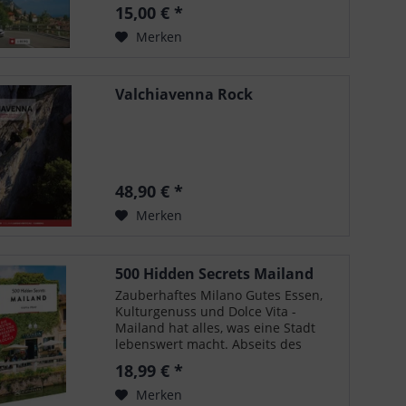
Fahrens rund um den tiefblauen
15,00 € *
Gardasee. Mediterranes Klima,
herrliche Panoramablicke vom Val
Merken
di Daone über...
Valchiavenna Rock
48,90 € *
Merken
500 Hidden Secrets Mailand
Zauberhaftes Milano Gutes Essen,
Kulturgenuss und Dolce Vita -
Mailand hat alles, was eine Stadt
lebenswert macht. Abseits des
Trubels entdecken Sie 500
18,99 € *
Geheimnisse der beliebten Stadt
Mailand . Dieses Buch zeigt Ihnen,
Merken