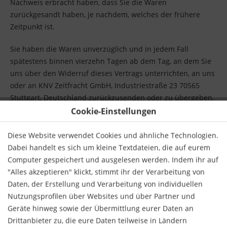
Nachweis erbracht haben, dass Sie die Waren
zurückgesandt haben, je nachdem, welches der frühere
Zeitpunkt ist.
Sie haben die Waren unverzüglich und in jedem Fall
spätestens binnen vierzehn Tagen ab dem Tag, an dem Sie
uns über den Widerruf dieses Vertrags unterrichten, an uns
oder an KNV Zeitfracht GmbH, Industriestraße 23 70565
Stuttgart, Deutschland zurückzusenden oder zu übergeben.
Die Frist ist gewahrt, wenn Sie die Waren vor Ablauf der Frist
Cookie-Einstellungen
von vierzehn Tagen absenden.
Diese Website verwendet Cookies und ähnliche Technologien.
Sie tragen die unmittelbaren Kosten der Rücksendung der
Dabei handelt es sich um kleine Textdateien, die auf eurem
Waren.
Computer gespeichert und ausgelesen werden. Indem ihr auf
"Alles akzeptieren" klickt, stimmt ihr der Verarbeitung von
Sie müssen für einen etwaigen Wertverlust der Waren nur
Daten, der Erstellung und Verarbeitung von individuellen
aufkommen, wenn dieser Wertverlust auf einen zur Prüfung
Nutzungsprofilen über Websites und über Partner und
der Beschaffenheit, Eigenschaften und Funktionsweise der
Geräte hinweg sowie der Übermittlung eurer Daten an
Waren nicht notwendigen Umgang mit ihnen
Drittanbieter zu, die eure Daten teilweise in Ländern