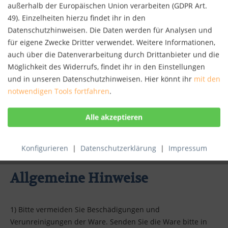
zurückzuführen ist.
außerhalb der Europäischen Union verarbeiten (GDPR Art.
49). Einzelheiten hierzu findet ihr in den
Datenschutzhinweisen. Die Daten werden für Analysen und
Ausschluss bzw. vorzeitiges
für eigene Zwecke Dritter verwendet. Weitere Informationen,
auch über die Datenverarbeitung durch Drittanbieter und die
Möglichkeit des Widerrufs, findet ihr in den Einstellungen
Erlöschen des Widerrufsrechts
und in unseren Datenschutzhinweisen. Hier könnt ihr
mit den
notwendigen Tools fortfahren
.
Das Widerrufsrecht erlischt vorzeitig bei Verträgen zur
Lieferung von Ton- oder Videoaufnahmen oder
Computersoftware in einer versiegelten Packung, wenn die
Versiegelung nach der Lieferung entfernt wurde.
Konfigurieren
|
Datenschutzerklärung
|
Impressum
Allgemeine Hinweise
1) Bitte vermeiden Sie Beschädigungen und
Verunreinigungen der Ware. Senden Sie die Ware bitte in