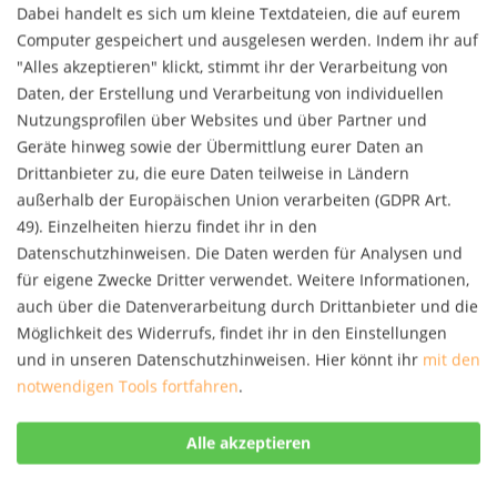
Dabei handelt es sich um kleine Textdateien, die auf eurem
Computer gespeichert und ausgelesen werden. Indem ihr auf
"Alles akzeptieren" klickt, stimmt ihr der Verarbeitung von
Reise Know-How KulturSchock Kolumbien
Daten, der Erstellung und Verarbeitung von individuellen
Nutzungsprofilen über Websites und über Partner und
Kolumbien ist das bevölkerungsreichste
Geräte hinweg sowie der Übermittlung eurer Daten an
spanischsprachige Land Südamerikas und seine
Drittanbieter zu, die eure Daten teilweise in Ländern
Einwohner verteilen sich aufgrund der komplexen
Geografie über das Land wie auf einem
außerhalb der Europäischen Union verarbeiten (GDPR Art.
Flickenteppich.Ethnische, soziale und
14,90 € *
49). Einzelheiten hierzu findet ihr in den
Mentalitätsunterschiede...
Datenschutzhinweisen. Die Daten werden für Analysen und
Merken
für eigene Zwecke Dritter verwendet. Weitere Informationen,
auch über die Datenverarbeitung durch Drittanbieter und die
Möglichkeit des Widerrufs, findet ihr in den Einstellungen
Koliro - bücheRReden
und in unseren Datenschutzhinweisen. Hier könnt ihr
mit den
notwendigen Tools fortfahren
.