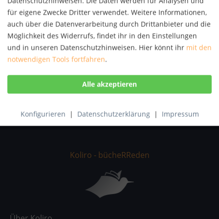
Datenschutzhinweisen. Die Daten werden für Analysen und
Artikel-Nr.:
KNV56226120
für eigene Zwecke Dritter verwendet. Weitere Informationen,
ISBN:
9783507026919
auch über die Datenverarbeitung durch Drittanbieter und die
Möglichkeit des Widerrufs, findet ihr in den Einstellungen
und in unseren Datenschutzhinweisen. Hier könnt ihr
mit den
Beschreibung
notwendigen Tools fortfahren
.
Musikunterricht vom Feinsten - aus der Praxis für die
Praxis. Das neue Soundcheck für...
mehr
Bewertungen
0
Bewertungen lesen, schreiben und diskutieren...
mehr
Konfigurieren
|
Datenschutzerklärung
|
Impressum
Koliro - bücheRReden
Über Koliro