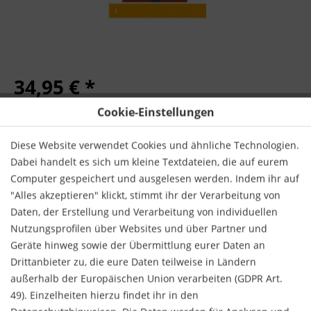
34,95 € *
inkl. MwSt.
zzgl. Versandkosten
Cookie-Einstellungen
Sofort versandfertig, Lieferzeit ca. 1-3 Werktage
Diese Website verwendet Cookies und ähnliche Technologien.
Dabei handelt es sich um kleine Textdateien, die auf eurem
IN DEN
WARENKORB
Computer gespeichert und ausgelesen werden. Indem ihr auf
"Alles akzeptieren" klickt, stimmt ihr der Verarbeitung von
Daten, der Erstellung und Verarbeitung von individuellen
Nutzungsprofilen über Websites und über Partner und
Geräte hinweg sowie der Übermittlung eurer Daten an
Drittanbieter zu, die eure Daten teilweise in Ländern
Merken
Bewerten
außerhalb der Europäischen Union verarbeiten (GDPR Art.
Verlag:
Westermann Bildungsmedien
49). Einzelheiten hierzu findet ihr in den
Autor:
Joerg Bauer