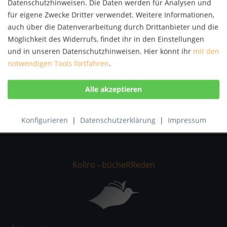
Datenschutzhinweisen. Die Daten werden für Analysen und
Autor:
Sven Skiba
für eigene Zwecke Dritter verwendet. Weitere Informationen,
Artikel-Nr.:
KNV53176075
auch über die Datenverarbeitung durch Drittanbieter und die
ISBN:
9783656899198
Möglichkeit des Widerrufs, findet ihr in den Einstellungen
und in unseren Datenschutzhinweisen. Hier könnt ihr
mit den
Beschreibung
notwendigen Tools fortfahren
.
Diplomarbeit aus dem Jahr 2004 im Fachbereich BWL -
Bank, Börse, Versicherung, Note: 2,0,...
mehr
Bewertungen
0
Bewertungen lesen, schreiben und diskutieren...
mehr
Konfigurieren
|
Datenschutzerklärung
|
Impressum
Koliro - bücheRReden