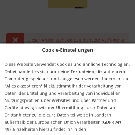
Dieser Artikel steht derzeit nicht zur Verfügung!
Cookie-Einstellungen
47,95 € *
inkl. MwSt.
zzgl. Versandkosten
Diese Website verwendet Cookies und ähnliche Technologien.
Dabei handelt es sich um kleine Textdateien, die auf eurem
Derzeit nicht lieferbar.
Computer gespeichert und ausgelesen werden. Indem ihr auf
"Alles akzeptieren" klickt, stimmt ihr der Verarbeitung von
Daten, der Erstellung und Verarbeitung von individuellen
Nutzungsprofilen über Websites und über Partner und
Geräte hinweg sowie der Übermittlung eurer Daten an
Drittanbieter zu, die eure Daten teilweise in Ländern
Merken
Bewerten
außerhalb der Europäischen Union verarbeiten (GDPR Art.
49). Einzelheiten hierzu findet ihr in den
Verlag:
GRIN Verlag