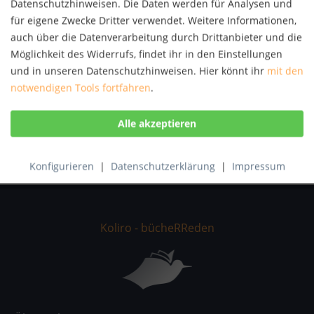
Datenschutzhinweisen. Die Daten werden für Analysen und
Autor:
Armin Skierlo
für eigene Zwecke Dritter verwendet. Weitere Informationen,
Artikel-Nr.:
KNV33625188
auch über die Datenverarbeitung durch Drittanbieter und die
ISBN:
9783639414004
Möglichkeit des Widerrufs, findet ihr in den Einstellungen
und in unseren Datenschutzhinweisen. Hier könnt ihr
mit den
Beschreibung
notwendigen Tools fortfahren
.
Revision with unchanged content. Frustration,
excitement, anger, happiness, anxiety, pleasure,...
mehr
Bewertungen
0
Bewertungen lesen, schreiben und diskutieren...
mehr
Konfigurieren
|
Datenschutzerklärung
|
Impressum
Koliro - bücheRReden