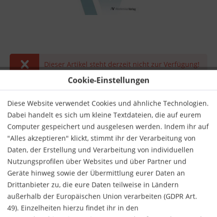
Dieser Artikel steht derzeit nicht zur Verfügung!
Cookie-Einstellungen
49,00 € *
inkl. MwSt.
zzgl. Versandkosten
Diese Website verwendet Cookies und ähnliche Technologien.
Dabei handelt es sich um kleine Textdateien, die auf eurem
Derzeit nicht lieferbar.
Computer gespeichert und ausgelesen werden. Indem ihr auf
"Alles akzeptieren" klickt, stimmt ihr der Verarbeitung von
Daten, der Erstellung und Verarbeitung von individuellen
Nutzungsprofilen über Websites und über Partner und
Geräte hinweg sowie der Übermittlung eurer Daten an
Drittanbieter zu, die eure Daten teilweise in Ländern
Merken
Bewerten
außerhalb der Europäischen Union verarbeiten (GDPR Art.
49). Einzelheiten hierzu findet ihr in den
Verlag:
AV Akademikerverlag