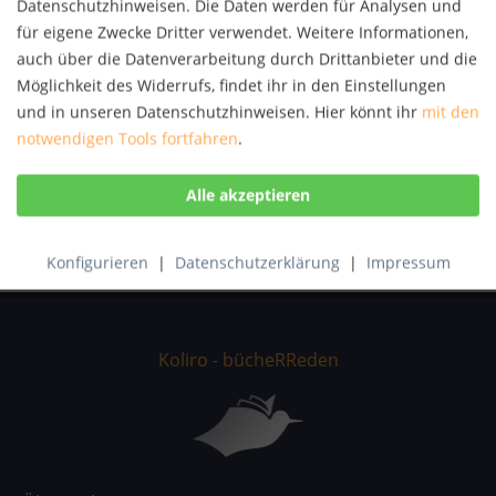
Datenschutzhinweisen. Die Daten werden für Analysen und
Autor:
David Vance
für eigene Zwecke Dritter verwendet. Weitere Informationen,
Artikel-Nr.:
KNV58180797
auch über die Datenverarbeitung durch Drittanbieter und die
ISBN:
9783959852517
Möglichkeit des Widerrufs, findet ihr in den Einstellungen
und in unseren Datenschutzhinweisen. Hier könnt ihr
mit den
Beschreibung
notwendigen Tools fortfahren
.
Beautiful, sensual, and emotional: David Vance's newest
large-scale photography book Emotion -...
mehr
Bewertungen
0
Bewertungen lesen, schreiben und diskutieren...
mehr
Konfigurieren
|
Datenschutzerklärung
|
Impressum
Koliro - bücheRReden