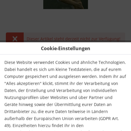
Dieser Artikel steht derzeit nicht zur Verfügung!
Cookie-Einstellungen
49,99 € *
inkl. MwSt.
zzgl. Versandkosten
Diese Website verwendet Cookies und ähnliche Technologien.
Dabei handelt es sich um kleine Textdateien, die auf eurem
Derzeit nicht lieferbar.
Computer gespeichert und ausgelesen werden. Indem ihr auf
"Alles akzeptieren" klickt, stimmt ihr der Verarbeitung von
Daten, der Erstellung und Verarbeitung von individuellen
Nutzungsprofilen über Websites und über Partner und
Geräte hinweg sowie der Übermittlung eurer Daten an
Drittanbieter zu, die eure Daten teilweise in Ländern
Merken
Bewerten
außerhalb der Europäischen Union verarbeiten (GDPR Art.
49). Einzelheiten hierzu findet ihr in den
Verlag:
Bruno Books