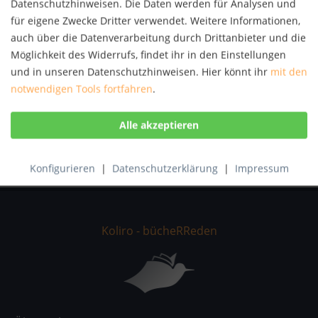
Datenschutzhinweisen. Die Daten werden für Analysen und
Autor:
Lenart Skof
für eigene Zwecke Dritter verwendet. Weitere Informationen,
Artikel-Nr.:
KNV57726425
auch über die Datenverarbeitung durch Drittanbieter und die
ISBN:
9783495488409
Möglichkeit des Widerrufs, findet ihr in den Einstellungen
und in unseren Datenschutzhinweisen. Hier könnt ihr
mit den
Beschreibung
notwendigen Tools fortfahren
.
Dieses Buch ist ein Beitrag zur Theorie der
Intersubjektivität. Es stellt ein Ethikmodell vor,...
mehr
Bewertungen
0
Bewertungen lesen, schreiben und diskutieren...
mehr
Konfigurieren
|
Datenschutzerklärung
|
Impressum
Koliro - bücheRReden