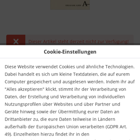
Dieser Artikel steht derzeit nicht zur Verfügung!
Cookie-Einstellungen
32,00 € *
inkl. MwSt.
zzgl. Versandkosten
Diese Website verwendet Cookies und ähnliche Technologien.
Dabei handelt es sich um kleine Textdateien, die auf eurem
Derzeit nicht lieferbar.
Computer gespeichert und ausgelesen werden. Indem ihr auf
"Alles akzeptieren" klickt, stimmt ihr der Verarbeitung von
Daten, der Erstellung und Verarbeitung von individuellen
Nutzungsprofilen über Websites und über Partner und
Geräte hinweg sowie der Übermittlung eurer Daten an
Drittanbieter zu, die eure Daten teilweise in Ländern
Merken
Bewerten
außerhalb der Europäischen Union verarbeiten (GDPR Art.
49). Einzelheiten hierzu findet ihr in den
Verlag:
Alber