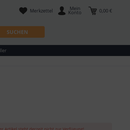
Mein
Merkzettel
0,00 €
Konto
SUCHEN
ler
er Artikel steht derzeit nicht zur Verfügung!