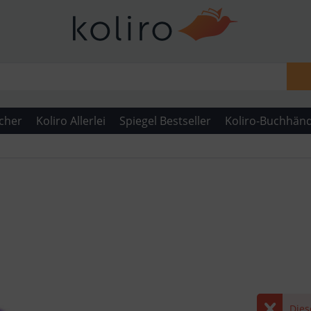
cher
Koliro Allerlei
Spiegel Bestseller
Koliro-Buchhänd
Dies