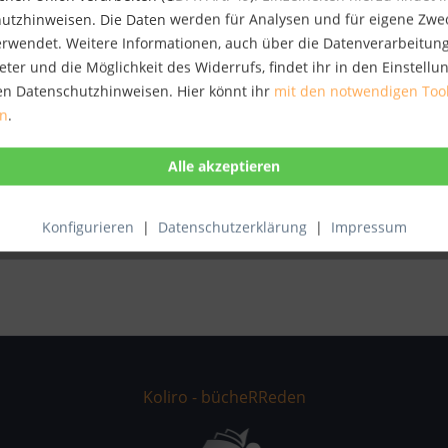
utzhinweisen. Die Daten werden für Analysen und für eigene Zwe
verwendet. Weitere Informationen, auch über die Datenverarbeitun
ts"
eter und die Möglichkeit des Widerrufs, findet ihr in den Einstell
lung. Eine Fluoreszenz zwischen Lächeln und Krieg. Ein Bild des Ex
en Datenschutzhinweisen. Hier könnt ihr
mit den notwendigen Too
is.
en
.
ichts"
Konfigurieren
|
Datenschutzerklärung
|
Impressum
Koliro - bücheRReden