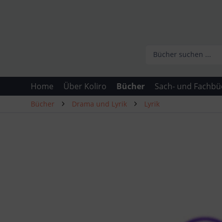
Home
Über Koliro
Bücher
Sach- und Fachbü
Bücher
Drama und Lyrik
Lyrik