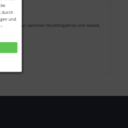
cke
g durch
ungen und
istenzialismus zwischen Flüchtlingskrise und Gewalt,
ls