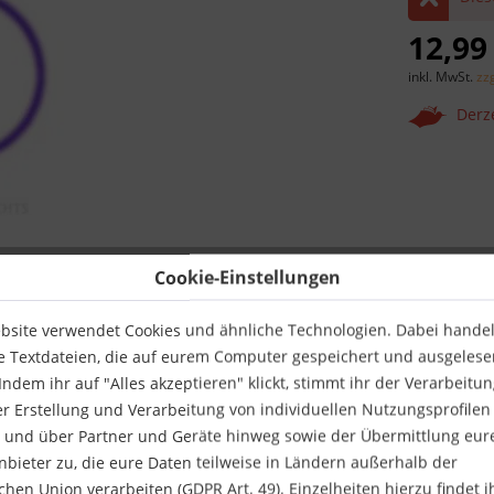
12,99
inkl. MwSt.
zz
Derze
Cookie-Einstellungen
Merken
Verlag:
bsite verwendet Cookies und ähnliche Technologien. Dabei handelt
Autor:
e Textdateien, die auf eurem Computer gespeichert und ausgelese
Artikel-Nr.:
ndem ihr auf "Alles akzeptieren" klickt, stimmt ihr der Verarbeitu
ISBN:
er Erstellung und Verarbeitung von individuellen Nutzungsprofilen
 und über Partner und Geräte hinweg sowie der Übermittlung eur
anbieter zu, die eure Daten teilweise in Ländern außerhalb der
hen Union verarbeiten (GDPR Art. 49). Einzelheiten hierzu findet i