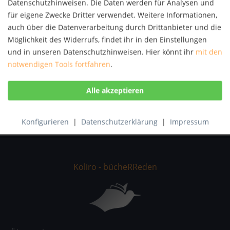
Datenschutzhinweisen. Die Daten werden für Analysen und
Autor:
Fritz Skowronnek
für eigene Zwecke Dritter verwendet. Weitere Informationen,
Artikel-Nr.:
KNV54571211
auch über die Datenverarbeitung durch Drittanbieter und die
ISBN:
9783955629410
Möglichkeit des Widerrufs, findet ihr in den Einstellungen
und in unseren Datenschutzhinweisen. Hier könnt ihr
mit den
Beschreibung
notwendigen Tools fortfahren
.
Bremen-university-press ist Herausgeber von Literatur
zu unterschiedlichen Themengebieten mit...
mehr
Bewertungen
0
Bewertungen lesen, schreiben und diskutieren...
mehr
Konfigurieren
|
Datenschutzerklärung
|
Impressum
Koliro - bücheRReden