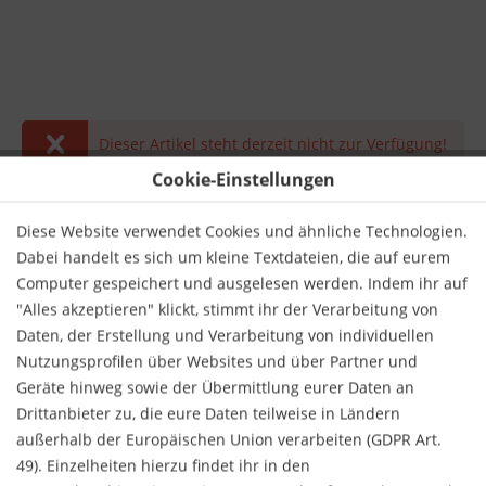
Dieser Artikel steht derzeit nicht zur Verfügung!
Cookie-Einstellungen
26,90 € *
inkl. MwSt.
zzgl. Versandkosten
Diese Website verwendet Cookies und ähnliche Technologien.
Dabei handelt es sich um kleine Textdateien, die auf eurem
Derzeit nicht lieferbar.
Computer gespeichert und ausgelesen werden. Indem ihr auf
"Alles akzeptieren" klickt, stimmt ihr der Verarbeitung von
Daten, der Erstellung und Verarbeitung von individuellen
Nutzungsprofilen über Websites und über Partner und
Geräte hinweg sowie der Übermittlung eurer Daten an
Drittanbieter zu, die eure Daten teilweise in Ländern
Merken
Bewerten
außerhalb der Europäischen Union verarbeiten (GDPR Art.
49). Einzelheiten hierzu findet ihr in den
Verlag:
Bremen University Press