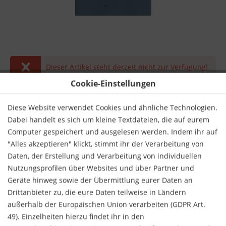
Dieser Artikel steht derzeit nicht zur Verfügung!
Cookie-Einstellungen
14,50 € *
inkl. MwSt.
zzgl. Versandkosten
Diese Website verwendet Cookies und ähnliche Technologien.
Dabei handelt es sich um kleine Textdateien, die auf eurem
Derzeit nicht lieferbar.
Computer gespeichert und ausgelesen werden. Indem ihr auf
"Alles akzeptieren" klickt, stimmt ihr der Verarbeitung von
Daten, der Erstellung und Verarbeitung von individuellen
Nutzungsprofilen über Websites und über Partner und
Geräte hinweg sowie der Übermittlung eurer Daten an
Drittanbieter zu, die eure Daten teilweise in Ländern
Merken
Bewerten
außerhalb der Europäischen Union verarbeiten (GDPR Art.
49). Einzelheiten hierzu findet ihr in den
Verlag:
Henle