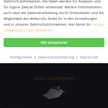
Datenschutzhinweisen. Die Daten werden für Analysen und
Autor:
Alexandr N. Skrjabin
für eigene Zwecke Dritter verwendet. Weitere Informationen,
Artikel-Nr.:
KNV31092057
auch über die Datenverarbeitung durch Drittanbieter und die
ISBN:
9790201810133
Möglichkeit des Widerrufs, findet ihr in den Einstellungen
und in unseren Datenschutzhinweisen. Hier könnt ihr
mit den
Beschreibung
notwendigen Tools fortfahren
.
In summer 1891 Scriabin hurt his right hand through too
much practice. For this reason he...
mehr
Bewertungen
0
Bewertungen lesen, schreiben und diskutieren...
mehr
Konfigurieren
|
Datenschutzerklärung
|
Impressum
Koliro - bücheRReden