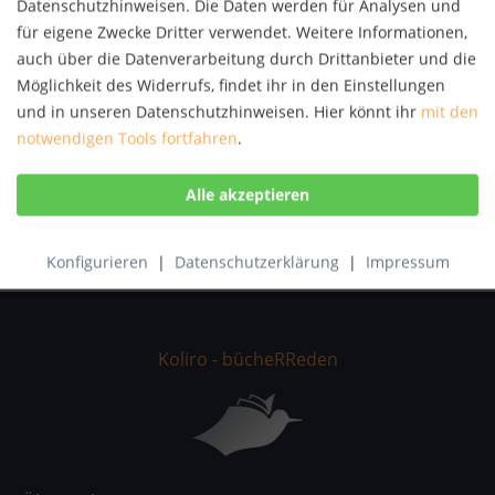
Datenschutzhinweisen. Die Daten werden für Analysen und
Autor:
Alexandr N. Skrjabin
für eigene Zwecke Dritter verwendet. Weitere Informationen,
Artikel-Nr.:
KNV37990942
auch über die Datenverarbeitung durch Drittanbieter und die
ISBN:
9790201805764
Möglichkeit des Widerrufs, findet ihr in den Einstellungen
und in unseren Datenschutzhinweisen. Hier könnt ihr
mit den
Beschreibung
notwendigen Tools fortfahren
.
Scriabin is mainly known for his mystic-visionary piano
works today; but his Romance for horn,...
mehr
Bewertungen
0
Bewertungen lesen, schreiben und diskutieren...
mehr
Konfigurieren
|
Datenschutzerklärung
|
Impressum
Koliro - bücheRReden