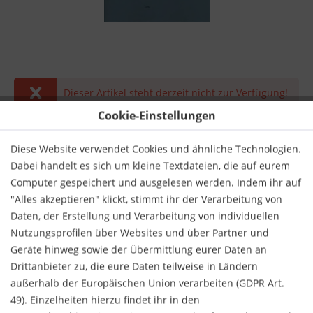
Dieser Artikel steht derzeit nicht zur Verfügung!
Cookie-Einstellungen
10,50 € *
inkl. MwSt.
zzgl. Versandkosten
Diese Website verwendet Cookies und ähnliche Technologien.
Dabei handelt es sich um kleine Textdateien, die auf eurem
Derzeit nicht lieferbar.
Computer gespeichert und ausgelesen werden. Indem ihr auf
"Alles akzeptieren" klickt, stimmt ihr der Verarbeitung von
Daten, der Erstellung und Verarbeitung von individuellen
Nutzungsprofilen über Websites und über Partner und
Geräte hinweg sowie der Übermittlung eurer Daten an
Drittanbieter zu, die eure Daten teilweise in Ländern
Merken
Bewerten
außerhalb der Europäischen Union verarbeiten (GDPR Art.
49). Einzelheiten hierzu findet ihr in den
Verlag:
Henle