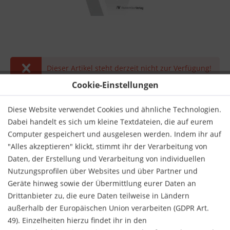
Dieser Artikel steht derzeit nicht zur Verfügung!
Cookie-Einstellungen
23,90 € *
inkl. MwSt.
zzgl. Versandkosten
Diese Website verwendet Cookies und ähnliche Technologien.
Dabei handelt es sich um kleine Textdateien, die auf eurem
Derzeit nicht lieferbar.
Computer gespeichert und ausgelesen werden. Indem ihr auf
"Alles akzeptieren" klickt, stimmt ihr der Verarbeitung von
Daten, der Erstellung und Verarbeitung von individuellen
Nutzungsprofilen über Websites und über Partner und
Geräte hinweg sowie der Übermittlung eurer Daten an
Drittanbieter zu, die eure Daten teilweise in Ländern
Merken
Bewerten
außerhalb der Europäischen Union verarbeiten (GDPR Art.
49). Einzelheiten hierzu findet ihr in den
Verlag:
AV Akademikerverlag