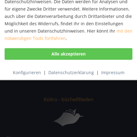
Datenschutzhinweisen. Die Daten werden für Analysen und
Autor:
Angela Siquans
für eigene Zwecke Dritter verwendet. Weitere Informationen,
Artikel-Nr.:
KNV54126741
auch über die Datenverarbeitung durch Drittanbieter und die
ISBN:
9783639865202
Möglichkeit des Widerrufs, findet ihr in den Einstellungen
und in unseren Datenschutzhinweisen. Hier könnt ihr
mit den
Beschreibung
notwendigen Tools fortfahren
.
Die demographische Entwicklung zeigt, dass die
Menschen immer älter und zunehmend...
mehr
Bewertungen
0
Bewertungen lesen, schreiben und diskutieren...
mehr
Konfigurieren
|
Datenschutzerklärung
|
Impressum
Koliro - bücheRReden