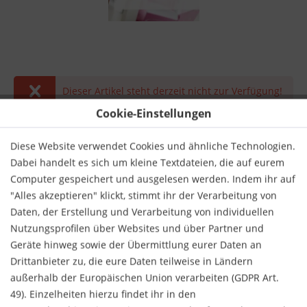
Dieser Artikel steht derzeit nicht zur Verfügung!
Cookie-Einstellungen
89,90 € *
inkl. MwSt.
zzgl. Versandkosten
Diese Website verwendet Cookies und ähnliche Technologien.
Dabei handelt es sich um kleine Textdateien, die auf eurem
Derzeit nicht lieferbar.
Computer gespeichert und ausgelesen werden. Indem ihr auf
"Alles akzeptieren" klickt, stimmt ihr der Verarbeitung von
Daten, der Erstellung und Verarbeitung von individuellen
Nutzungsprofilen über Websites und über Partner und
Geräte hinweg sowie der Übermittlung eurer Daten an
Drittanbieter zu, die eure Daten teilweise in Ländern
Merken
Bewerten
außerhalb der Europäischen Union verarbeiten (GDPR Art.
49). Einzelheiten hierzu findet ihr in den
Verlag:
Scholar's Press