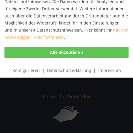
Datenschutzhinweisen. Die Daten werden für Analysen und
Autor:
Ranjit Kumar Siringi
für eigene Zwecke Dritter verwendet. Weitere Informationen,
Artikel-Nr.:
KNV50531937
auch über die Datenverarbeitung durch Drittanbieter und die
ISBN:
9783639669046
Möglichkeit des Widerrufs, findet ihr in den Einstellungen
und in unseren Datenschutzhinweisen. Hier könnt ihr
mit den
Beschreibung
notwendigen Tools fortfahren
.
Current sales of goods over the Internet are modern by
comparison with traditional shopping or...
mehr
Bewertungen
0
Bewertungen lesen, schreiben und diskutieren...
mehr
Konfigurieren
|
Datenschutzerklärung
|
Impressum
Koliro - bücheRReden