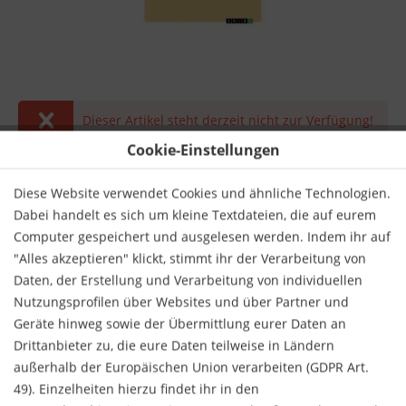
Dieser Artikel steht derzeit nicht zur Verfügung!
Cookie-Einstellungen
17,95 € *
inkl. MwSt.
zzgl. Versandkosten
Diese Website verwendet Cookies und ähnliche Technologien.
Dabei handelt es sich um kleine Textdateien, die auf eurem
Derzeit nicht lieferbar.
Computer gespeichert und ausgelesen werden. Indem ihr auf
"Alles akzeptieren" klickt, stimmt ihr der Verarbeitung von
Daten, der Erstellung und Verarbeitung von individuellen
Nutzungsprofilen über Websites und über Partner und
Geräte hinweg sowie der Übermittlung eurer Daten an
Drittanbieter zu, die eure Daten teilweise in Ländern
Merken
Bewerten
außerhalb der Europäischen Union verarbeiten (GDPR Art.
49). Einzelheiten hierzu findet ihr in den
Verlag:
GRIN Verlag