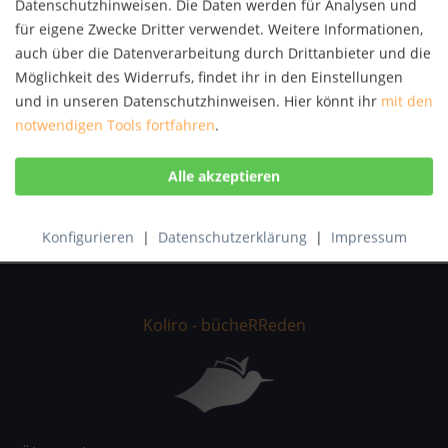
Datenschutzhinweisen. Die Daten werden für Analysen und
Autor:
Eric Sisco
für eigene Zwecke Dritter verwendet. Weitere Informationen,
Artikel-Nr.:
KNV57259954
auch über die Datenverarbeitung durch Drittanbieter und die
ISBN:
9783668180970
Möglichkeit des Widerrufs, findet ihr in den Einstellungen
und in unseren Datenschutzhinweisen. Hier könnt ihr
mit den
Beschreibung
notwendigen Tools fortfahren
.
Research Paper (postgraduate) from the year 2015 in the
subject Business economics - Business...
mehr
Bewertungen
0
Bewertungen lesen, schreiben und diskutieren...
mehr
Konfigurieren
|
Datenschutzerklärung
|
Impressum
Koliro - bücheRReden