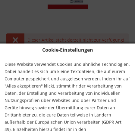
Dieser Artikel steht derzeit nicht zur Verfügung!
Cookie-Einstellungen
49,00 € *
inkl. MwSt.
zzgl. Versandkosten
Diese Website verwendet Cookies und ähnliche Technologien.
Dabei handelt es sich um kleine Textdateien, die auf eurem
Derzeit nicht lieferbar.
Computer gespeichert und ausgelesen werden. Indem ihr auf
"Alles akzeptieren" klickt, stimmt ihr der Verarbeitung von
Daten, der Erstellung und Verarbeitung von individuellen
Nutzungsprofilen über Websites und über Partner und
Geräte hinweg sowie der Übermittlung eurer Daten an
Drittanbieter zu, die eure Daten teilweise in Ländern
Merken
Bewerten
außerhalb der Europäischen Union verarbeiten (GDPR Art.
49). Einzelheiten hierzu findet ihr in den
Verlag:
LAP Lambert Academic Publishing