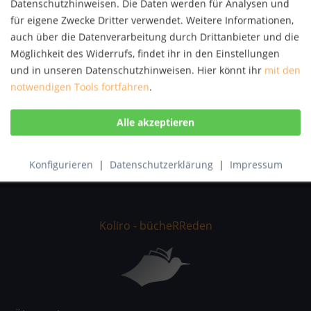
Datenschutzhinweisen. Die Daten werden für Analysen und
Autor:
Lanny Sitanayah
für eigene Zwecke Dritter verwendet. Weitere Informationen,
Artikel-Nr.:
KNV24762205
auch über die Datenverarbeitung durch Drittanbieter und die
ISBN:
9783838338248
Möglichkeit des Widerrufs, findet ihr in den Einstellungen
und in unseren Datenschutzhinweisen. Hier könnt ihr
mit den
Beschreibung
notwendigen Tools fortfahren
.
Wireless Sensor Networks (WSNs) comprise a large
number of sensor nodes, which are spread out...
mehr
Bewertungen
0
Bewertungen lesen, schreiben und diskutieren...
mehr
Konfigurieren
|
Datenschutzerklärung
|
Impressum
Koliro - bücheRReden