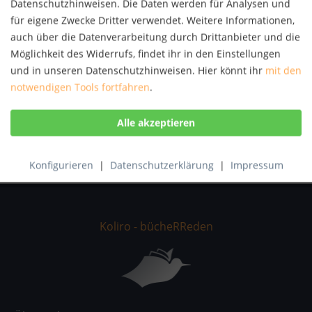
Datenschutzhinweisen. Die Daten werden für Analysen und
Autor:
Georg Sitter
für eigene Zwecke Dritter verwendet. Weitere Informationen,
Artikel-Nr.:
KNV62153447
auch über die Datenverarbeitung durch Drittanbieter und die
ISBN:
9783668382800
Möglichkeit des Widerrufs, findet ihr in den Einstellungen
und in unseren Datenschutzhinweisen. Hier könnt ihr
mit den
Beschreibung
notwendigen Tools fortfahren
.
Wissenschaftlicher Aufsatz aus dem Jahr 2016 im
Fachbereich Didaktik - Informatik, Pädagogische...
mehr
Bewertungen
0
Bewertungen lesen, schreiben und diskutieren...
mehr
Konfigurieren
|
Datenschutzerklärung
|
Impressum
Koliro - bücheRReden