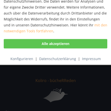
Datenschutzhinweisen. Die Daten werden für Analysen und
Autor:
Nakkiran Sivaguru
für eigene Zwecke Dritter verwendet. Weitere Informationen,
Artikel-Nr.:
KNV33087056
auch über die Datenverarbeitung durch Drittanbieter und die
ISBN:
9783848426201
Möglichkeit des Widerrufs, findet ihr in den Einstellungen
und in unseren Datenschutzhinweisen. Hier könnt ihr
mit den
Beschreibung
notwendigen Tools fortfahren
.
The study is undertaken under the auspicious of
Ethiopian Agricultural Research Organization. It...
mehr
Bewertungen
0
Bewertungen lesen, schreiben und diskutieren...
mehr
Konfigurieren
|
Datenschutzerklärung
|
Impressum
Koliro - bücheRReden