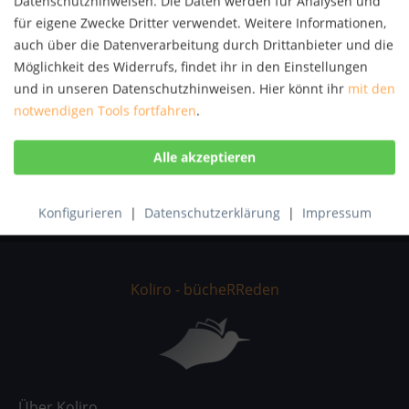
Datenschutzhinweisen. Die Daten werden für Analysen und
Artikel-Nr.:
KNV69835068
für eigene Zwecke Dritter verwendet. Weitere Informationen,
ISBN:
9783831036189
auch über die Datenverarbeitung durch Drittanbieter und die
Möglichkeit des Widerrufs, findet ihr in den Einstellungen
und in unseren Datenschutzhinweisen. Hier könnt ihr
mit den
Beschreibung
notwendigen Tools fortfahren
.
Traditionelle indische Heilkunst für heute: Das Ayurveda-
Buch verfolgt einen praktischen Ansatz,...
mehr
Bewertungen
0
Bewertungen lesen, schreiben und diskutieren...
mehr
Konfigurieren
|
Datenschutzerklärung
|
Impressum
Koliro - bücheRReden
Über Koliro