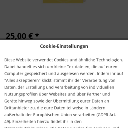
25,00 € *
inkl. MwSt.
zzgl. Versandkosten
Cookie-Einstellungen
Sofort versandfertig, Lieferzeit ca. 1-3 Werktage
Diese Website verwendet Cookies und ähnliche Technologien.
Dabei handelt es sich um kleine Textdateien, die auf eurem
IN DEN
WARENKORB
Computer gespeichert und ausgelesen werden. Indem ihr auf
"Alles akzeptieren" klickt, stimmt ihr der Verarbeitung von
Daten, der Erstellung und Verarbeitung von individuellen
Nutzungsprofilen über Websites und über Partner und
Geräte hinweg sowie der Übermittlung eurer Daten an
Drittanbieter zu, die eure Daten teilweise in Ländern
Merken
Bewerten
außerhalb der Europäischen Union verarbeiten (GDPR Art.
Verlag:
Dorling Kindersley
49). Einzelheiten hierzu findet ihr in den
Autor:
Sivananda Yoga Vedanta Zentrum