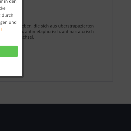
hr in den
cke
g durch
ungen und
ache erschrieben, die sich aus überstrapazierten
ls
taphysisch, antimetaphorisch, antinarratorisch
 Registerwechsel.