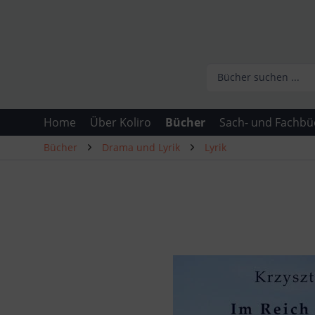
Home
Über Koliro
Bücher
Sach- und Fachbü
Bücher
Drama und Lyrik
Lyrik