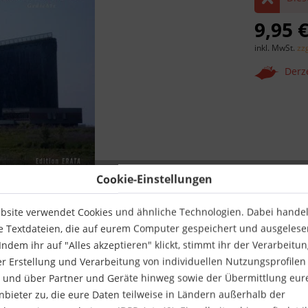
9,95 €
inkl. MwSt.
zz
Derze
Merken
Cookie-Einstellungen
Verlag:
bsite verwendet Cookies und ähnliche Technologien. Dabei handelt
Autor:
e Textdateien, die auf eurem Computer gespeichert und ausgelese
Artikel-Nr.:
ndem ihr auf "Alles akzeptieren" klickt, stimmt ihr der Verarbeitu
ISBN:
er Erstellung und Verarbeitung von individuellen Nutzungsprofilen
 und über Partner und Geräte hinweg sowie der Übermittlung eur
anbieter zu, die eure Daten teilweise in Ländern außerhalb der