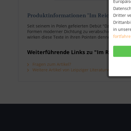
Europäisc
Datensch
Produktinformationen "Im Reich der Mit
Dritter 
Drittanbi
Seit seinem in Polen gefeierten Debüt "Dzikie dzieci
in unser
Formen moderner Dichtung zu verabschieden sucht, 
fortfahr
wirken diese Texte in ihren Pointen dennoch erzähl
Weiterführende Links zu "Im Reich der
Fragen zum Artikel?
Weitere Artikel von Leipziger Literaturverlag