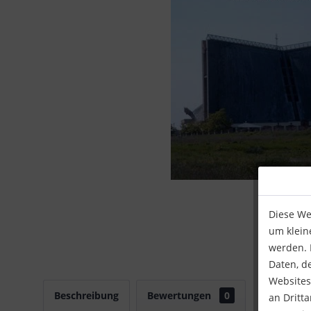
Diese We
um klein
werden. I
Daten, d
Websites
Beschreibung
Bewertungen
0
an Dritt