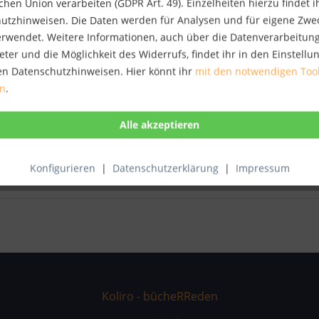
hen Union verarbeiten (GDPR Art. 49). Einzelheiten hierzu findet i
utzhinweisen. Die Daten werden für Analysen und für eigene Zwe
te"
verwendet. Weitere Informationen, auch über die Datenverarbeitun
eter und die Möglichkeit des Widerrufs, findet ihr in den Einstell
" hat sich Siwczyk mit zunehmender Radikalität eine poetische Spr
en Datenschutzhinweisen. Hier könnt ihr
mit den notwendigen Too
ohne dabei das Gedicht selbst aufzugeben. Vom Ansatz her antime
en
.
erisch und existenziell. Den Leser erwarten Lakonie und spannende
 Mitte"
Konfigurieren
|
Datenschutzerklärung
|
Impressum
Koliro - bücheRReden