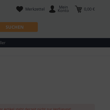
Mein
Merkzettel
0,00 €
Konto
SUCHEN
ler
er Artikel steht derzeit nicht zur Verfügung!