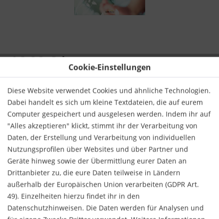
16,99 € *
Cookie-Einstellungen
inkl. MwSt.
zzgl. Versandkosten
Diese Website verwendet Cookies und ähnliche Technologien.
Sofort versandfertig, Lieferzeit ca. 1-3 Werktage
Dabei handelt es sich um kleine Textdateien, die auf eurem
Computer gespeichert und ausgelesen werden. Indem ihr auf
IN DEN
WARENKORB
"Alles akzeptieren" klickt, stimmt ihr der Verarbeitung von
Daten, der Erstellung und Verarbeitung von individuellen
Nutzungsprofilen über Websites und über Partner und
Geräte hinweg sowie der Übermittlung eurer Daten an
Drittanbieter zu, die eure Daten teilweise in Ländern
außerhalb der Europäischen Union verarbeiten (GDPR Art.
Merken
Bewerten
49). Einzelheiten hierzu findet ihr in den
Artikel-Nr.:
KNV46400426
Datenschutzhinweisen. Die Daten werden für Analysen und
ISBN:
9783865919854