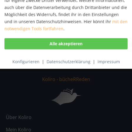
für eigene Zwecke Dritter verwendet. Weitere Informationen,
auch über die Datenverarbeitung durch Drittanbieter und die
Möglichkeit des Widerrufs, findet ihr in den Einstellungen
Beschreibung
und in unseren Datenschutzhinweisen. Hier könnt ihr
mit den
Wie bekomme ich ein zufriedenes Baby, das nachts
notwendigen Tools fortfahren
.
durchschläft? Wie schaffe ich es, als Mutter...
mehr
Bewertungen
0
Bewertungen lesen, schreiben und diskutieren...
mehr
Konfigurieren
|
Datenschutzerklärung
|
Impressum
Koliro - bücheRReden
Über Koliro
Mein Koliro