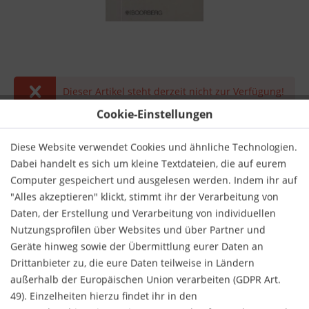
Dieser Artikel steht derzeit nicht zur Verfügung!
Cookie-Einstellungen
12,80 € *
inkl. MwSt.
zzgl. Versandkosten
Diese Website verwendet Cookies und ähnliche Technologien.
Dabei handelt es sich um kleine Textdateien, die auf eurem
Derzeit nicht lieferbar.
Computer gespeichert und ausgelesen werden. Indem ihr auf
"Alles akzeptieren" klickt, stimmt ihr der Verarbeitung von
Daten, der Erstellung und Verarbeitung von individuellen
Nutzungsprofilen über Websites und über Partner und
Geräte hinweg sowie der Übermittlung eurer Daten an
Drittanbieter zu, die eure Daten teilweise in Ländern
Merken
Bewerten
außerhalb der Europäischen Union verarbeiten (GDPR Art.
49). Einzelheiten hierzu findet ihr in den
Verlag:
Richard Boorberg Verlag