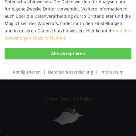
Datenschutzhinweisen. Die Daten werden für Analysen und
Autor:
Werner Sixt
für eigene Zwecke Dritter verwendet. Weitere Informationen,
Artikel-Nr.:
KNV46255428
auch über die Datenverarbeitung durch Drittanbieter und die
ISBN:
9783415052369
Möglichkeit des Widerrufs, findet ihr in den Einstellungen
und in unseren Datenschutzhinweisen. Hier könnt ihr
mit den
Beschreibung
notwendigen Tools fortfahren
.
Zu den Kommunalwahlen 2014 erscheint die 6. Auflage
des bewährten Taschenbuches. Die Sammlung...
mehr
Bewertungen
0
Bewertungen lesen, schreiben und diskutieren...
mehr
Konfigurieren
|
Datenschutzerklärung
|
Impressum
Koliro - bücheRReden