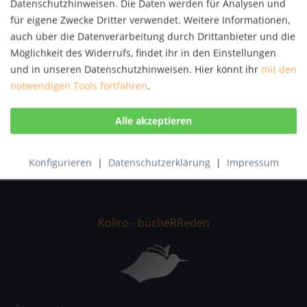
Datenschutzhinweisen. Die Daten werden für Analysen und
Autor:
Fredrik Sjöberg
für eigene Zwecke Dritter verwendet. Weitere Informationen,
Artikel-Nr.:
KNV55202795
auch über die Datenverarbeitung durch Drittanbieter und die
ISBN:
9783446250642
Möglichkeit des Widerrufs, findet ihr in den Einstellungen
und in unseren Datenschutzhinweisen. Hier könnt ihr
mit den
Beschreibung
notwendigen Tools fortfahren
.
Fredrik Sjöbergs Bücher sind einzig in ihrer Art. Er
erzählt von Menschen mit ausgefallenen...
mehr
Bewertungen
0
Bewertungen lesen, schreiben und diskutieren...
mehr
Konfigurieren
|
Datenschutzerklärung
|
Impressum
Koliro - bücheRReden