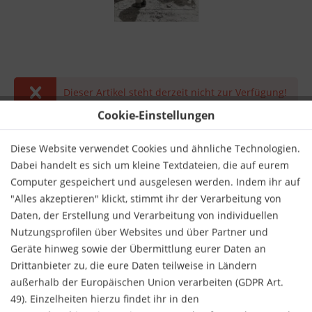
Dieser Artikel steht derzeit nicht zur Verfügung!
Cookie-Einstellungen
19,90 € *
inkl. MwSt.
zzgl. Versandkosten
Diese Website verwendet Cookies und ähnliche Technologien.
Dabei handelt es sich um kleine Textdateien, die auf eurem
Derzeit nicht lieferbar.
Computer gespeichert und ausgelesen werden. Indem ihr auf
"Alles akzeptieren" klickt, stimmt ihr der Verarbeitung von
Daten, der Erstellung und Verarbeitung von individuellen
Nutzungsprofilen über Websites und über Partner und
Geräte hinweg sowie der Übermittlung eurer Daten an
Drittanbieter zu, die eure Daten teilweise in Ländern
Merken
Bewerten
außerhalb der Europäischen Union verarbeiten (GDPR Art.
49). Einzelheiten hierzu findet ihr in den
Verlag:
Hanser