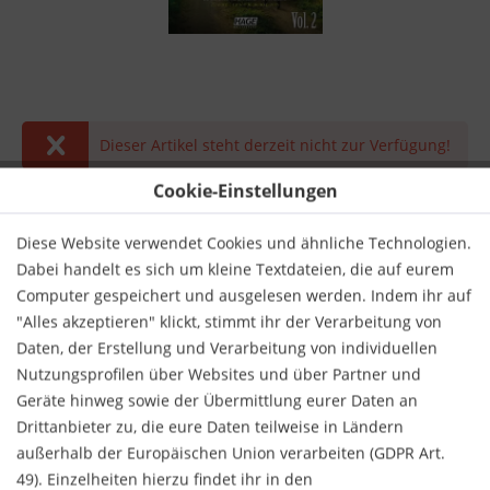
Dieser Artikel steht derzeit nicht zur Verfügung!
19,90 € *
Cookie-Einstellungen
inkl. MwSt.
zzgl. Versandkosten
Diese Website verwendet Cookies und ähnliche Technologien.
Derzeit nicht lieferbar.
Dabei handelt es sich um kleine Textdateien, die auf eurem
Computer gespeichert und ausgelesen werden. Indem ihr auf
"Alles akzeptieren" klickt, stimmt ihr der Verarbeitung von
Daten, der Erstellung und Verarbeitung von individuellen
Nutzungsprofilen über Websites und über Partner und
Geräte hinweg sowie der Übermittlung eurer Daten an
Merken
Bewerten
Drittanbieter zu, die eure Daten teilweise in Ländern
außerhalb der Europäischen Union verarbeiten (GDPR Art.
Verlag:
Hage Musikverlag
49). Einzelheiten hierzu findet ihr in den