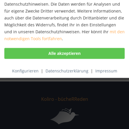
Autor:
Erland Sjunnesson
Datenschutzhinweisen. Die Daten werden für Analysen und
Artikel-Nr.:
KNV49605490
für eigene Zwecke Dritter verwendet. Weitere Informationen,
ISBN:
9783866262942
auch über die Datenverarbeitung durch Drittanbieter und die
Möglichkeit des Widerrufs, findet ihr in den Einstellungen
Beschreibung
und in unseren Datenschutzhinweisen. Hier könnt ihr
mit den
notwendigen Tools fortfahren
.
Die Bücher der Reihe "Die fabelhafte Welt des
Pianospiels" enthalten neue spannende Kompositionen...
mehr
Bewertungen
0
Konfigurieren
|
Datenschutzerklärung
|
Impressum
Bewertungen lesen, schreiben und diskutieren...
mehr
Koliro - bücheRReden