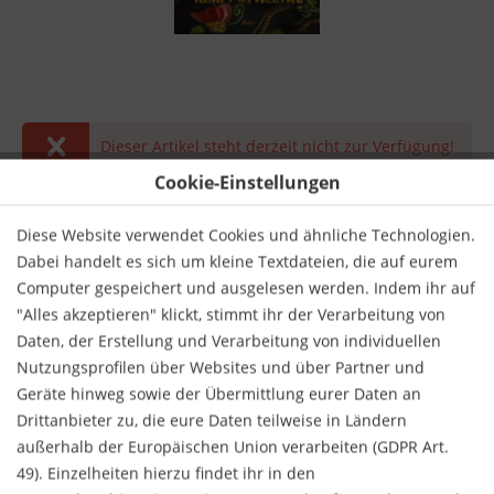
Dieser Artikel steht derzeit nicht zur Verfügung!
Cookie-Einstellungen
22,00 € *
inkl. MwSt.
zzgl. Versandkosten
Diese Website verwendet Cookies und ähnliche Technologien.
Dabei handelt es sich um kleine Textdateien, die auf eurem
Derzeit nicht lieferbar.
Computer gespeichert und ausgelesen werden. Indem ihr auf
"Alles akzeptieren" klickt, stimmt ihr der Verarbeitung von
Daten, der Erstellung und Verarbeitung von individuellen
Nutzungsprofilen über Websites und über Partner und
Geräte hinweg sowie der Übermittlung eurer Daten an
Drittanbieter zu, die eure Daten teilweise in Ländern
Merken
Bewerten
außerhalb der Europäischen Union verarbeiten (GDPR Art.
49). Einzelheiten hierzu findet ihr in den
Verlag:
Arun-Verlag