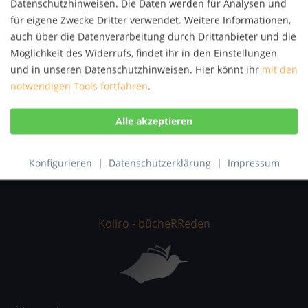
Datenschutzhinweisen. Die Daten werden für Analysen und
Autor:
Cambra Maria Skadé
für eigene Zwecke Dritter verwendet. Weitere Informationen,
Artikel-Nr.:
KNV68851001
auch über die Datenverarbeitung durch Drittanbieter und die
ISBN:
9783866631168
Möglichkeit des Widerrufs, findet ihr in den Einstellungen
und in unseren Datenschutzhinweisen. Hier könnt ihr
mit den
Beschreibung
notwendigen Tools fortfahren
.
Wie bringe ich Zauber in meinen Alltag? Wie bleibe ich
mit meiner Magie verbunden? Wie mache ich...
mehr
Bewertungen
0
Bewertungen lesen, schreiben und diskutieren...
mehr
Konfigurieren
|
Datenschutzerklärung
|
Impressum
Koliro - bücheRReden