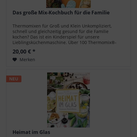
Das große Mix-Kochbuch für die Familie
Thermomixen für Groß und Klein Unkompliziert,
schnell und gleichzeitig gesund für die Familie
kochen? Das ist ein Kinderspiel für unsere
Lieblingsküchenmaschine. Über 100 Thermomix®-
Rezepte für TM5 und TM31 bieten Klassiker und
20,00 € *
neue...
Merken
NEU
Heimat im Glas