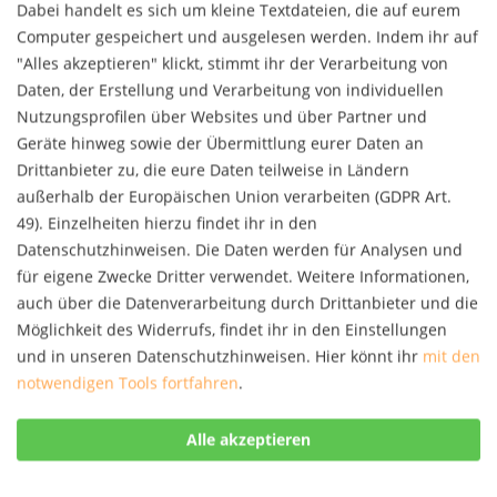
20,00 € *
Dabei handelt es sich um kleine Textdateien, die auf eurem
Merken
Computer gespeichert und ausgelesen werden. Indem ihr auf
"Alles akzeptieren" klickt, stimmt ihr der Verarbeitung von
Daten, der Erstellung und Verarbeitung von individuellen
Nutzungsprofilen über Websites und über Partner und
Geräte hinweg sowie der Übermittlung eurer Daten an
Drittanbieter zu, die eure Daten teilweise in Ländern
außerhalb der Europäischen Union verarbeiten (GDPR Art.
49). Einzelheiten hierzu findet ihr in den
Datenschutzhinweisen. Die Daten werden für Analysen und
für eigene Zwecke Dritter verwendet. Weitere Informationen,
Kursbuch Fibromyalgie
auch über die Datenverarbeitung durch Drittanbieter und die
Möglichkeit des Widerrufs, findet ihr in den Einstellungen
Vom Fibromyalgieexperten und Fernseharzt Dr.
und in unseren Datenschutzhinweisen. Hier könnt ihr
mit den
Thomas Weiss Erst seit kurzer Zeit gibt es
notwendigen Tools fortfahren
.
verbindliche wissenschaftliche Leitlinien zu diesem
komplexen Krankheitsbild. Als einer der führenden
Fibromyalgie-Experten war Dr. Thomas Weiss an...
20,00 € *
Merken