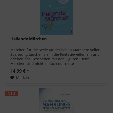
Heilende Märchen
Märchen für die Seele Kinder lieben Märchen! Voller
Spannung tauchen sie in die Fantasiewelten ein und
erleben das Geschehen mit den Figuren. Denn
Märchen sind nicht einfach nur nette
Gutenachtgeschichten, es steckt viel mehr hinter
14,99 € *
den...
Merken
NEU