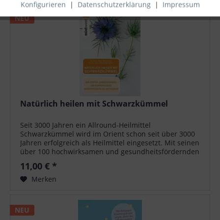
Konfigurieren
|
Datenschutzerklärung
|
Impressum
NEU
Natürlich heilen mit Schwarzkümmel
Seit 3000 Jahren ein Allround-Heilmittel
Schwarzkümmel wird im Orient schon seit über 3000
Jahren erfolgreich als Heilmittel eingesetzt. Mit seinen
über 100 hochwirksamen und gesundheitsfördernden
Inhaltsstoffen - ungesättigten...
11,00 € *
Merken
NEU