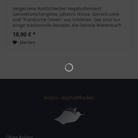
Vergessene Köstlichkeiten Hagebuttensenf,
Gänseblümchengelee, Johanni-Nüsse, Giersch-Limo
und "Fränkische Oliven" aus Schlehen. Das sind nur
einige traditionelle Rezepte, die Daniela Wattenbach
gesammelt, wiederbelebt und teilweise neu...
18,00 € *
Merken
Koliro - bücheRReden
Über Koliro